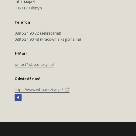
ul. 1 Maja 5
10-117 Olsztyn
Telefon
089 524 90 32 (sekretariat)
089 524 90 48 (Pracownia Regionalna)
E-Mail
wmbc@wbp.olsztyn.pl
Odwiedź nas!
https://www.wbp.olsztyn.pl/