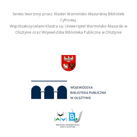
Serwis tworzony przez: Klaster Warmińsko-Mazurskiej Biblioteki
Cyfrowej.
Współzałożycielami Klastra są: Uniwersytet Warmińsko-Mazurski w
Olsztynie oraz Wojewódzka Biblioteka Publiczna w Olsztynie