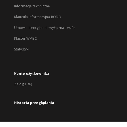
Informacje techniczne
Klauzula informacyjna RODO
Umowa licencyjna niewyłączna - wzór
Klaster WMBC
Statystyki
Konto użytkownika
Zaloguj się
Historia przeglądania