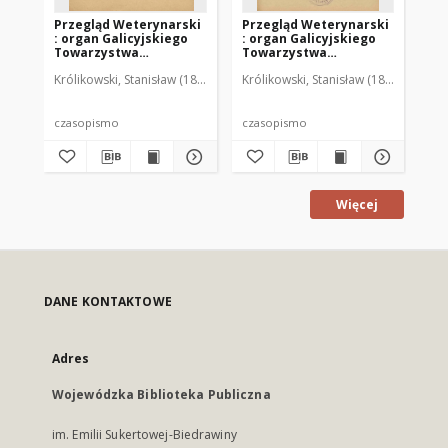
Przegląd Weterynarski
Przegląd Weterynarski
Pr
: organ Galicyjskiego
: organ Galicyjskiego
: 
Towarzystwa
Towarzystwa
To
Weterynarskiego :
Weterynarskiego :
We
Królikowski, Stanisław (1853-1924). Red.
Królikowski, Stanisław (1853-1924). R
Kró
czasopismo
czasopismo
cz
poświęcone
poświęcone
po
weterynaryi i hodowli,
weterynaryi i hodowli,
we
1905 R. 20, nr 4
1905 R. 20, nr 5
190
czasopismo
czasopismo
cz
Więcej
DANE KONTAKTOWE
Adres
Wojewódzka Biblioteka Publiczna
im. Emilii Sukertowej-Biedrawiny