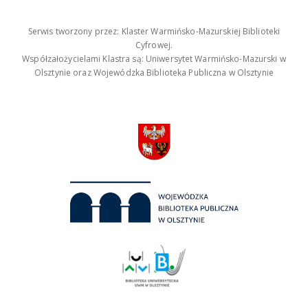
Serwis tworzony przez: Klaster Warmińsko-Mazurskiej Biblioteki
Cyfrowej.
Współzałożycielami Klastra są: Uniwersytet Warmińsko-Mazurski w
Olsztynie oraz Wojewódzka Biblioteka Publiczna w Olsztynie