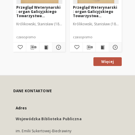
Przegląd Weterynarski
Przegląd Weterynarski
Pr
: organ Galicyjskiego
: organ Galicyjskiego
: 
Towarzystwa
Towarzystwa
To
Weterynarskiego :
Weterynarskiego :
We
Królikowski, Stanisław (1853-1924). Red.
Królikowski, Stanisław (1853-1924). R
Kró
czasopismo
czasopismo
cz
poświęcone
poświęcone
po
weterynaryi i hodowli,
weterynaryi i hodowli,
we
1905 R. 20, nr 4
1905 R. 20, nr 5
190
czasopismo
czasopismo
cz
Więcej
DANE KONTAKTOWE
Adres
Wojewódzka Biblioteka Publiczna
im. Emilii Sukertowej-Biedrawiny