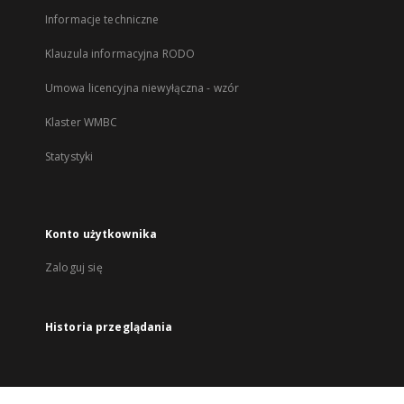
Informacje techniczne
Klauzula informacyjna RODO
Umowa licencyjna niewyłączna - wzór
Klaster WMBC
Statystyki
Konto użytkownika
Zaloguj się
Historia przeglądania