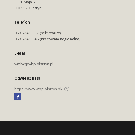
ul. 1 Maja 5
10-117 Olsztyn
Telefon
089 524 90 32 (sekretariat)
089 524 90 48 (Pracownia Regionalna)
E-Mail
wmbc@wbp.olsztyn.pl
Odwiedź nas!
https://www.wbp.olsztyn.pl/