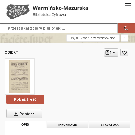
Wyszukiwanie zaawansowane
?
OBIEKT
Pokaż treść
Pobierz
OPIS
INFORMACJE
STRUKTURA