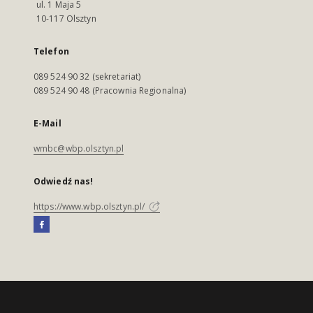
ul. 1 Maja 5
10-117 Olsztyn
Telefon
089 524 90 32 (sekretariat)
089 524 90 48 (Pracownia Regionalna)
E-Mail
wmbc@wbp.olsztyn.pl
Odwiedź nas!
https://www.wbp.olsztyn.pl/