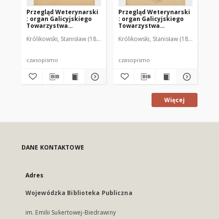
Przegląd Weterynarski
Przegląd Weterynarski
Pr
: organ Galicyjskiego
: organ Galicyjskiego
: 
Towarzystwa
Towarzystwa
To
Weterynarskiego :
Weterynarskiego :
We
Królikowski, Stanisław (1853-1924). Red.
Królikowski, Stanisław (1853-1924). R
Kró
czasopismo
czasopismo
cz
poświęcone
poświęcone
po
weterynaryi i hodowli,
weterynaryi i hodowli,
we
1905 R. 20, nr 4
1905 R. 20, nr 5
190
czasopismo
czasopismo
cz
Więcej
DANE KONTAKTOWE
Adres
Wojewódzka Biblioteka Publiczna
im. Emilii Sukertowej-Biedrawiny