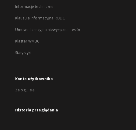
Informacje techniczne
Klauzula informacyjna RODO
Umowa licencyjna niewyłączna - wzór
Klaster WMBC
Statystyki
Konto użytkownika
Zaloguj się
Historia przeglądania