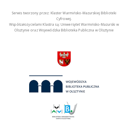
Serwis tworzony przez: Klaster Warmińsko-Mazurskiej Biblioteki
Cyfrowej.
Współzałożycielami Klastra są: Uniwersytet Warmińsko-Mazurski w
Olsztynie oraz Wojewódzka Biblioteka Publiczna w Olsztynie