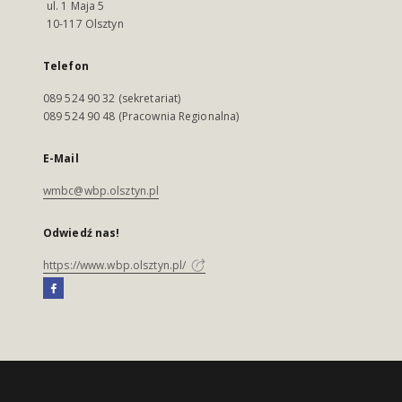
ul. 1 Maja 5
10-117 Olsztyn
Telefon
089 524 90 32 (sekretariat)
089 524 90 48 (Pracownia Regionalna)
E-Mail
wmbc@wbp.olsztyn.pl
Odwiedź nas!
https://www.wbp.olsztyn.pl/