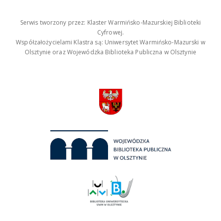
Serwis tworzony przez: Klaster Warmińsko-Mazurskiej Biblioteki
Cyfrowej.
Współzałożycielami Klastra są: Uniwersytet Warmińsko-Mazurski w
Olsztynie oraz Wojewódzka Biblioteka Publiczna w Olsztynie