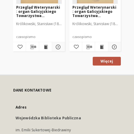
Przegląd Weterynarski
Przegląd Weterynarski
Pr
: organ Galicyjskiego
: organ Galicyjskiego
: 
Towarzystwa
Towarzystwa
To
Weterynarskiego :
Weterynarskiego :
We
Królikowski, Stanisław (1853-1924). Red.
Królikowski, Stanisław (1853-1924). R
Kró
czasopismo
czasopismo
cz
poświęcone
poświęcone
po
weterynaryi i hodowli,
weterynaryi i hodowli,
we
1905 R. 20, nr 4
1905 R. 20, nr 5
190
czasopismo
czasopismo
cz
Więcej
DANE KONTAKTOWE
Adres
Wojewódzka Biblioteka Publiczna
im. Emilii Sukertowej-Biedrawiny