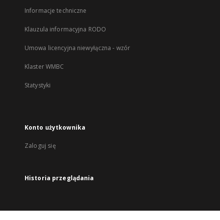
Informacje techniczne
Klauzula informacyjna RODO
Umowa licencyjna niewyłączna - wzór
Klaster WMBC
Statystyki
Konto użytkownika
Zaloguj się
Historia przeglądania