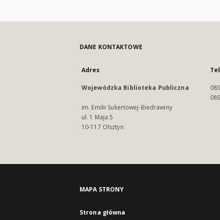
DANE KONTAKTOWE
Adres
Te
Wojewódzka Biblioteka Publiczna
089
089
im. Emilii Sukertowej-Biedrawiny
ul. 1 Maja 5
10-117 Olsztyn
MAPA STRONY
Strona główna