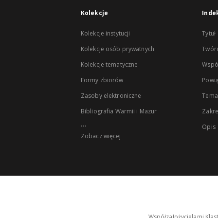
Kolekcje
Inde
Kolekcje instytucji
Tytuł
Kolekcje osób prywatnych
Twór
Kolekcje tematyczne
Wspó
Formy zbiorów
Powią
Zasoby elektroniczne
Tema
Bibliografia Warmii i Mazur
Zakr
...
Opis
Zobacz więcej
Współzałożycielami Klas