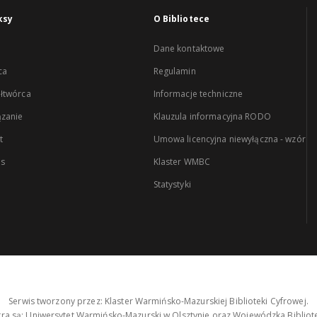
ksy
O Bibliotece
Dane kontaktowe
ca
Regulamin
łtwórca
Informacje techniczne
zanie
Klauzula informacyjna RODO
t
Umowa licencyjna niewyłączna - wzór
es
Klaster WMBC
Statystyki
Serwis tworzony przez: Klaster Warmińsko-Mazurskiej Biblioteki Cyfrowej.
tra są: Uniwersytet Warmińsko-Mazurski w Olsztynie oraz Wojewódzka Bibliote