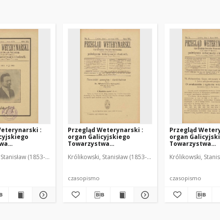
eterynarski :
Przegląd Weterynarski :
Przegląd Wetery
cyjskiego
organ Galicyjskiego
organ Galicyjsk
twa
Towarzystwa
Towarzystwa
skiego :
Weterynarskiego :
Weterynarskieg
 Stanisław (1853-1924). Red.
Królikowski, Stanisław (1853-1924). Red.
Królikowski, Stani
o poświęcone
czasopismo poświęcone
czasopismo poś
i i hodowli, 1905
weterynaryi i hodowli, 1905
weterynaryi i ho
R. 20, nr 6
R. 20, nr 7
czasopismo
czasopismo