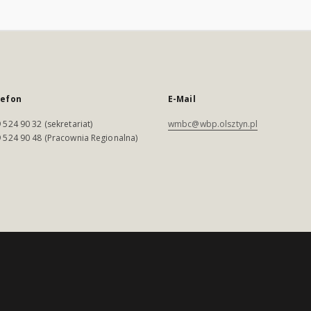
lefon
E-Mail
 524 90 32 (sekretariat)
wmbc@wbp.olsztyn.pl
 524 90 48 (Pracownia Regionalna)