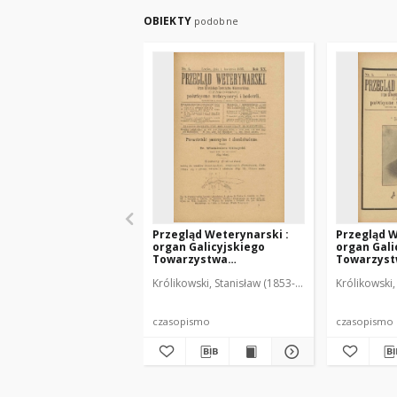
OBIEKTY
podobne
Przegląd Weterynarski :
Przegląd W
organ Galicyjskiego
organ Gali
Towarzystwa
Towarzys
Weterynarskiego :
Weterynar
Królikowski, Stanisław (1853-1924). Red.
Królikowski,
czasopismo poświęcone
czasopism
weterynaryi i hodowli, 1905
weterynary
R. 20, nr 4
R. 20, nr 5
czasopismo
czasopismo