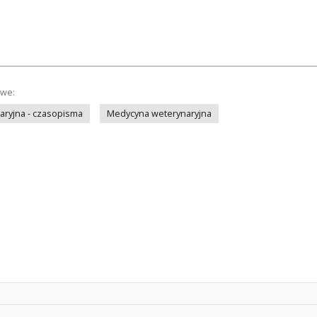
owe:
ryjna - czasopisma
Medycyna weterynaryjna