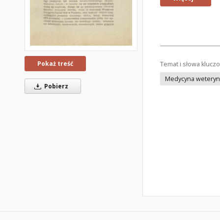
Pokaż treść
Temat i słowa klucz
Medycyna weteryna
Pobierz