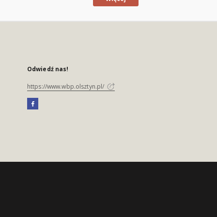
Odwiedź nas!
https://www.wbp.olsztyn.pl/