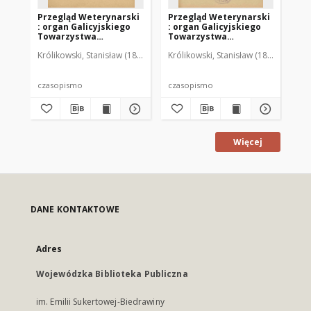
Przegląd Weterynarski
Przegląd Weterynarski
Pr
: organ Galicyjskiego
: organ Galicyjskiego
: 
Towarzystwa
Towarzystwa
To
Weterynarskiego :
Weterynarskiego :
We
Królikowski, Stanisław (1853-1924). Red.
Królikowski, Stanisław (1853-1924). R
Kró
czasopismo
czasopismo
cz
poświęcone
poświęcone
po
weterynaryi i hodowli,
weterynaryi i hodowli,
we
1905 R. 20, nr 4
1905 R. 20, nr 5
190
czasopismo
czasopismo
cz
Więcej
DANE KONTAKTOWE
Adres
Wojewódzka Biblioteka Publiczna
im. Emilii Sukertowej-Biedrawiny