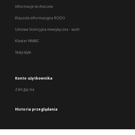
Informacje techniczne
Klauzula informacyjna RODO
Umowa licencyjna niewyłączna - wzór
Klaster WMBC
Statystyki
Konto użytkownika
Zaloguj się
Historia przeglądania