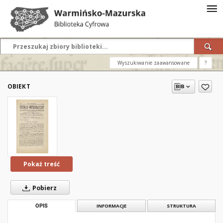
Wyszukiwanie zaawansowane
?
OBIEKT
Pokaż treść
Pobierz
OPIS
INFORMACJE
STRUKTURA