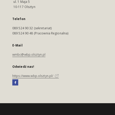
ul. 1 Maja 5
10-117 Olsztyn
Telefon
089 524 90 32 (sekretariat)
089 524 90 48 (Pracownia Regionalna)
E-Mail
wmbc@wbp.olsztyn.pl
Odwiedź nas!
https://www.wbp.olsztyn.pl/