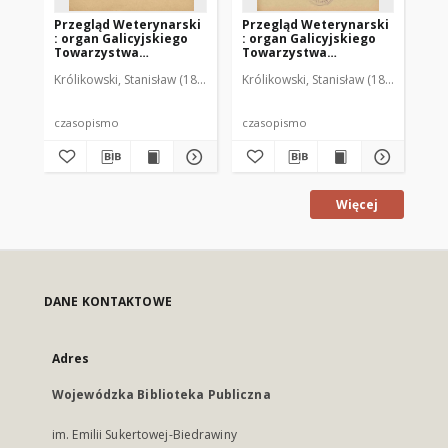
Przegląd Weterynarski
Przegląd Weterynarski
Pr
: organ Galicyjskiego
: organ Galicyjskiego
: 
Towarzystwa
Towarzystwa
To
Weterynarskiego :
Weterynarskiego :
We
Królikowski, Stanisław (1853-1924). Red.
Królikowski, Stanisław (1853-1924). R
Kró
czasopismo
czasopismo
cz
poświęcone
poświęcone
po
weterynaryi i hodowli,
weterynaryi i hodowli,
we
1905 R. 20, nr 4
1905 R. 20, nr 5
190
czasopismo
czasopismo
cz
Więcej
DANE KONTAKTOWE
Adres
Wojewódzka Biblioteka Publiczna
im. Emilii Sukertowej-Biedrawiny