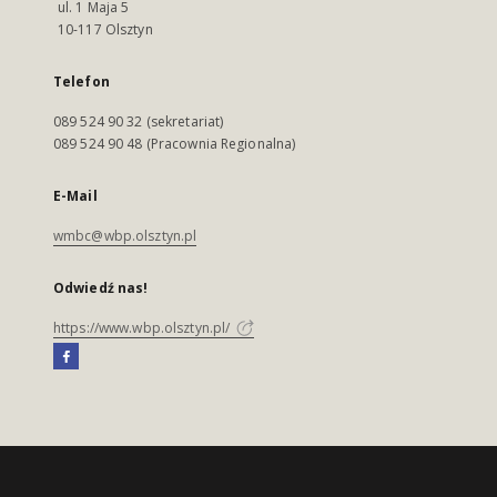
ul. 1 Maja 5
10-117 Olsztyn
Telefon
089 524 90 32 (sekretariat)
089 524 90 48 (Pracownia Regionalna)
E-Mail
wmbc@wbp.olsztyn.pl
Odwiedź nas!
https://www.wbp.olsztyn.pl/