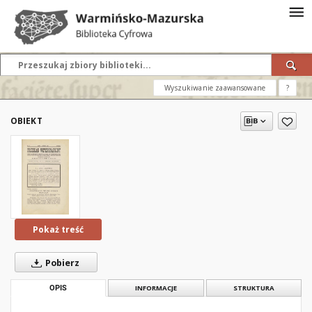
Wyszukiwanie zaawansowane
?
OBIEKT
Pokaż treść
Pobierz
OPIS
INFORMACJE
STRUKTURA