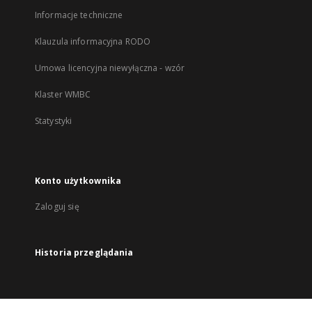
Informacje techniczne
Klauzula informacyjna RODO
Umowa licencyjna niewyłączna - wzór
Klaster WMBC
Statystyki
Konto użytkownika
Zaloguj się
Historia przeglądania