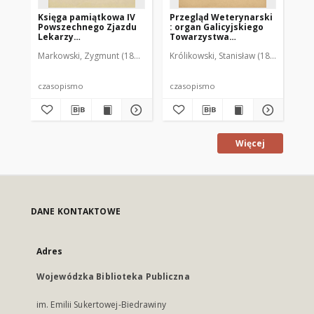
Księga pamiątkowa IV
Przegląd Weterynarski
Pr
Powszechnego Zjazdu
: organ Galicyjskiego
: 
Lekarzy
Towarzystwa
To
Weterynaryjnych
Weterynarskiego :
We
Markowski, Zygmunt (1872-1951). Red.
Królikowski, Stanisław (1853-1924). R
Kró
Rzeczypospolitej
czasopismo
cz
Polskiej odbytego w
poświęcone
po
Poznaniu w dniach 29
weterynaryi i hodowli,
we
i30 czerwca i 1 lipca
1905 R. 20, nr 4
190
czasopismo
czasopismo
cz
1929
Więcej
DANE KONTAKTOWE
Adres
Wojewódzka Biblioteka Publiczna
im. Emilii Sukertowej-Biedrawiny