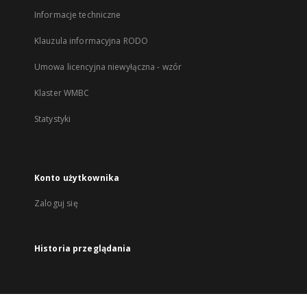
Informacje techniczne
Klauzula informacyjna RODO
Umowa licencyjna niewyłączna - wzór
Klaster WMBC
Statystyki
Konto użytkownika
Zaloguj się
Historia przeglądania