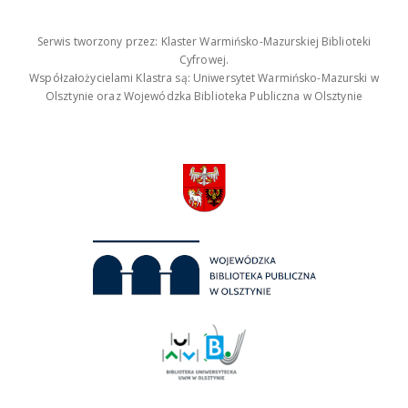
Serwis tworzony przez: Klaster Warmińsko-Mazurskiej Biblioteki
Cyfrowej.
Współzałożycielami Klastra są: Uniwersytet Warmińsko-Mazurski w
Olsztynie oraz Wojewódzka Biblioteka Publiczna w Olsztynie