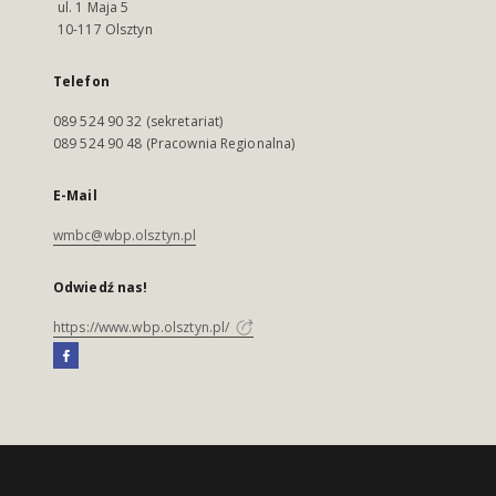
ul. 1 Maja 5
10-117 Olsztyn
Telefon
089 524 90 32 (sekretariat)
089 524 90 48 (Pracownia Regionalna)
E-Mail
wmbc@wbp.olsztyn.pl
Odwiedź nas!
https://www.wbp.olsztyn.pl/