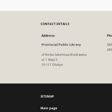
CONTACT DETAILS
Address
Ph
Provincial Public Library
089
089
of Emilia Sukertowa-Biedrawina
ul. 1 Maja 5
10-117 Olsztyn
SITEMAP
Main page