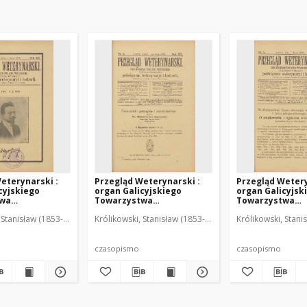
eterynarski :
Przegląd Weterynarski :
Przegląd Wetery
cyjskiego
organ Galicyjskiego
organ Galicyjsk
twa
Towarzystwa
Towarzystwa
skiego :
Weterynarskiego :
Weterynarskieg
 Stanisław (1853-1924). Red.
Królikowski, Stanisław (1853-1924). Red.
Królikowski, Stani
o poświęcone
czasopismo poświęcone
czasopismo poś
i i hodowli, 1905
weterynaryi i hodowli, 1905
weterynaryi i ho
R. 20, nr 6
R. 20, nr 7
czasopismo
czasopismo