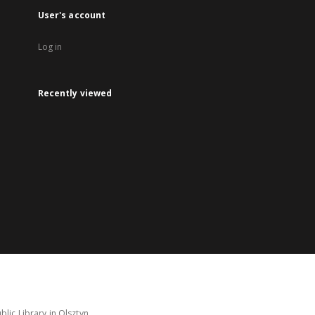
User's account
Log in
Recently viewed
lic Library in Olsztyn.