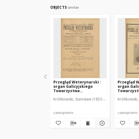
OBJECTS
similar
Przegląd Weterynarski :
Przegląd W
organ Galicyjskiego
organ Gali
Towarzystwa
Towarzys
Weterynarskiego :
Weterynar
Królikowski, Stanisław (1853-1924). Red.
Królikowski,
czasopismo poświęcone
czasopism
weterynaryi i hodowli, 1905
weterynary
R. 20, nr 4
R. 20, nr 5
czasopismo
czasopismo