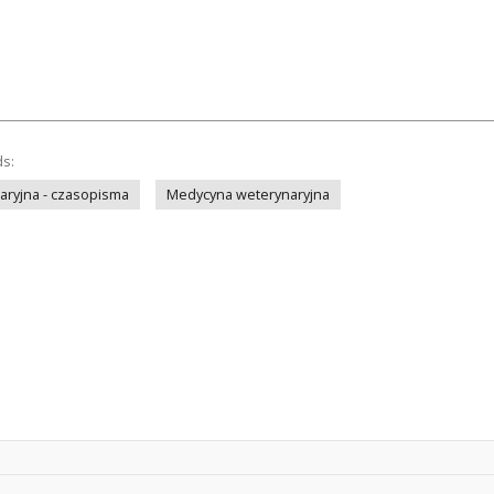
ds:
ryjna - czasopisma
Medycyna weterynaryjna