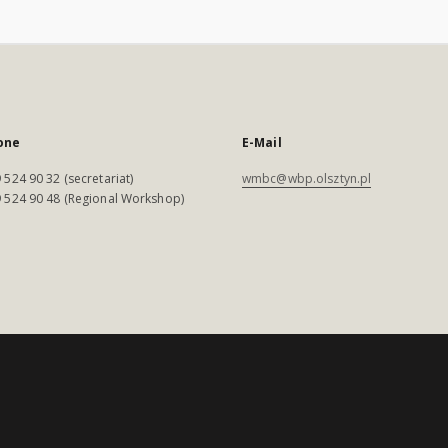
one
E-Mail
 524 90 32 (secretariat)
wmbc@wbp.olsztyn.pl
 524 90 48 (Regional Workshop)