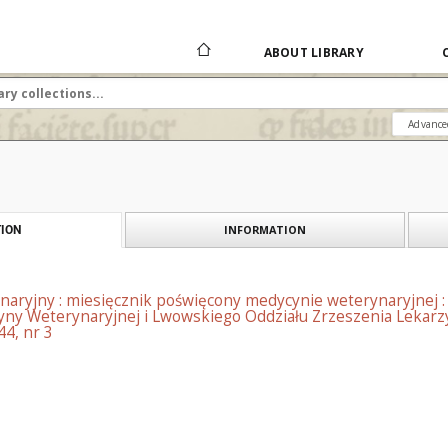
ABOUT LIBRARY
Advance
INFORMATION
ION
naryjny : miesięcznik poświęcony medycynie weterynaryjnej 
ny Weterynaryjnej i Lwowskiego Oddziału Zrzeszenia Lekarzy
44, nr 3