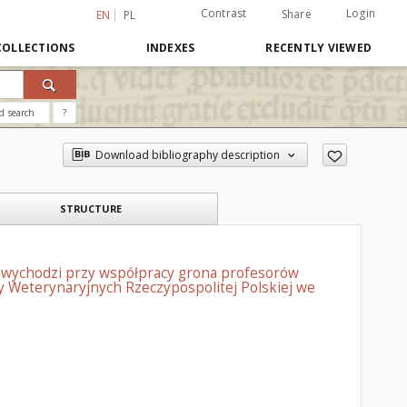
Contrast
Login
Share
EN
PL
COLLECTIONS
INDEXES
RECENTLY VIEWED
d search
?
Download bibliography description
STRUCTURE
: wychodzi przy współpracy grona profesorów
 Weterynaryjnych Rzeczypospolitej Polskiej we