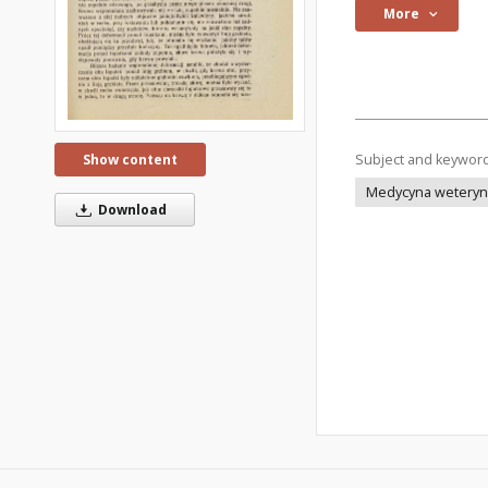
More
Show content
Subject and keywor
Medycyna weteryna
Download