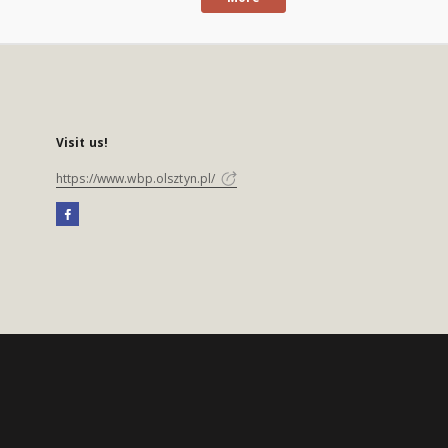
Visit us!
https://www.wbp.olsztyn.pl/