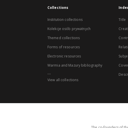
Collections
Inde
Institution collections
Title
Kolekcje osób prywatnych
Creat
Themed collections
Contr
Forms of resources
Relat
Electronic resources
Subje
Warmia and Mazury bibliography
Cove
...
Descr
View all collections
The co-founders of the