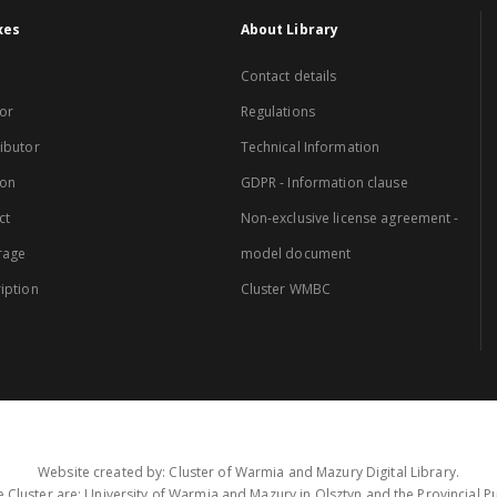
xes
About Library
Contact details
or
Regulations
ibutor
Technical Information
ion
GDPR - Information clause
ct
Non-exclusive license agreement -
rage
model document
iption
Cluster WMBC
Website created by: Cluster of Warmia and Mazury Digital Library.
 Cluster are: University of Warmia and Mazury in Olsztyn and the Provincial Pub