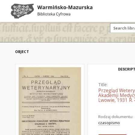
OBJECT
DESCRIPT
Title:
Przegląd Wetery
Akademji Medycy
Lwowie, 1931 R. 
Rodzaj dokumentu:
czasopismo