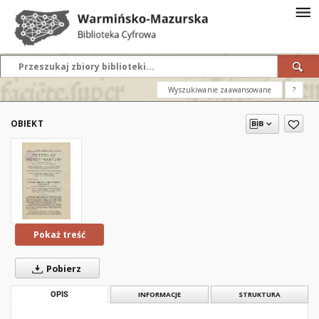
Wyszukiwanie zaawansowane
?
OBIEKT
Pokaż treść
Pobierz
OPIS
INFORMACJE
STRUKTURA