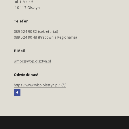
ul. 1 Maja 5
10-117 Olsztyn
Telefon
089 524 90 32 (sekretariat)
089 524 90 48 (Pracownia Regionalna)
E-Mail
wmbc@wbp.olsztyn.pl
Odwiedź nas!
https://www.wbp.olsztyn.pl/