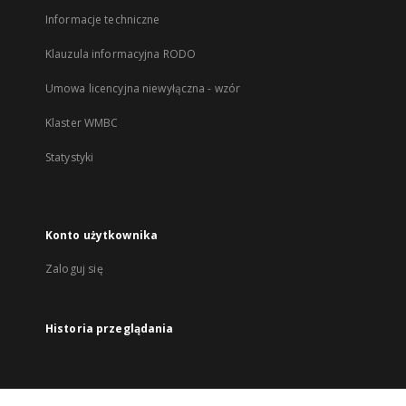
Informacje techniczne
Klauzula informacyjna RODO
Umowa licencyjna niewyłączna - wzór
Klaster WMBC
Statystyki
Konto użytkownika
Zaloguj się
Historia przeglądania