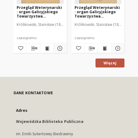
Przegląd Weterynarski
Przegląd Weterynarski
Pr
: organ Galicyjskiego
: organ Galicyjskiego
: 
Towarzystwa
Towarzystwa
To
Weterynarskiego :
Weterynarskiego :
We
Królikowski, Stanisław (1853-1924). Red.
Królikowski, Stanisław (1853-1924). R
Kró
czasopismo
czasopismo
cz
poświęcone
poświęcone
po
weterynaryi i hodowli,
weterynaryi i hodowli,
we
1905 R. 20, nr 4
1905 R. 20, nr 5
190
czasopismo
czasopismo
cz
Więcej
DANE KONTAKTOWE
Adres
Wojewódzka Biblioteka Publiczna
im. Emilii Sukertowej-Biedrawiny