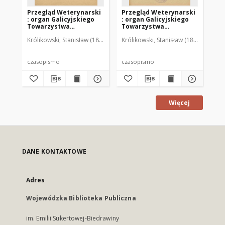
Przegląd Weterynarski
Przegląd Weterynarski
Pr
: organ Galicyjskiego
: organ Galicyjskiego
: 
Towarzystwa
Towarzystwa
To
Weterynarskiego :
Weterynarskiego :
We
Królikowski, Stanisław (1853-1924). Red.
Królikowski, Stanisław (1853-1924). R
Kró
czasopismo
czasopismo
cz
poświęcone
poświęcone
po
weterynaryi i hodowli,
weterynaryi i hodowli,
we
1905 R. 20, nr 4
1905 R. 20, nr 5
190
czasopismo
czasopismo
cz
Więcej
DANE KONTAKTOWE
Adres
Wojewódzka Biblioteka Publiczna
im. Emilii Sukertowej-Biedrawiny