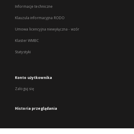
Informacje techniczne
Klauzula informacyjna RODO
Umowa licencyjna niewyłączna - wzór
Klaster WMBC
Statystyki
Konto użytkownika
Zaloguj się
Historia przeglądania