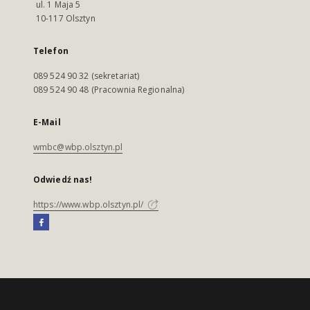
ul. 1 Maja 5
10-117 Olsztyn
Telefon
089 524 90 32 (sekretariat)
089 524 90 48 (Pracownia Regionalna)
E-Mail
wmbc@wbp.olsztyn.pl
Odwiedź nas!
https://www.wbp.olsztyn.pl/