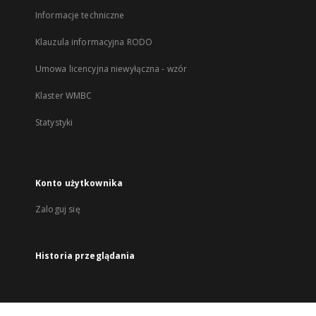
Informacje techniczne
Klauzula informacyjna RODO
Umowa licencyjna niewyłączna - wzór
Klaster WMBC
Statystyki
Konto użytkownika
Zaloguj się
Historia przeglądania