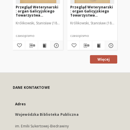
Przegląd Weterynarski
Przegląd Weterynarski
Pr
: organ Galicyjskiego
: organ Galicyjskiego
: 
Towarzystwa
Towarzystwa
To
Weterynarskiego :
Weterynarskiego :
We
Królikowski, Stanisław (1853-1924). Red.
Królikowski, Stanisław (1853-1924). R
Kró
czasopismo
czasopismo
cz
poświęcone
poświęcone
po
weterynaryi i hodowli,
weterynaryi i hodowli,
we
1905 R. 20, nr 4
1905 R. 20, nr 5
190
czasopismo
czasopismo
cz
Więcej
DANE KONTAKTOWE
Adres
Wojewódzka Biblioteka Publiczna
im. Emilii Sukertowej-Biedrawiny