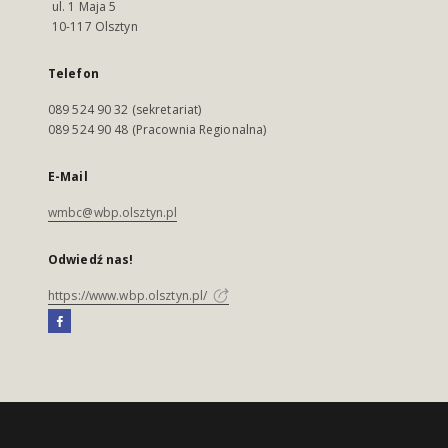
ul. 1 Maja 5
10-117 Olsztyn
Telefon
089 524 90 32 (sekretariat)
089 524 90 48 (Pracownia Regionalna)
E-Mail
wmbc@wbp.olsztyn.pl
Odwiedź nas!
https://www.wbp.olsztyn.pl/