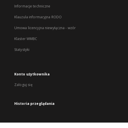
Informacje techniczne
Klauzula informacyjna RODO
Umowa licencyjna niewyłączna - wzór
Klaster WMBC
Statystyki
Konto użytkownika
Zaloguj się
Historia przeglądania