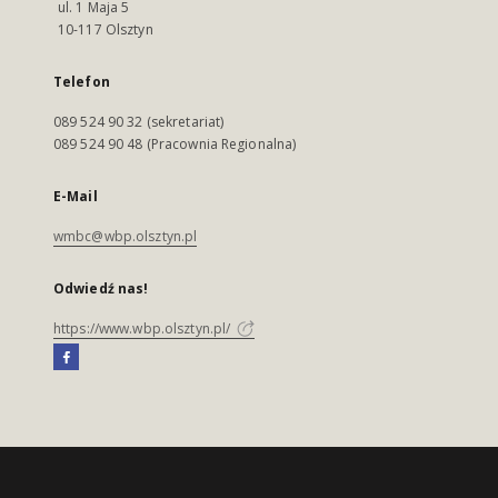
ul. 1 Maja 5
10-117 Olsztyn
Telefon
089 524 90 32 (sekretariat)
089 524 90 48 (Pracownia Regionalna)
E-Mail
wmbc@wbp.olsztyn.pl
Odwiedź nas!
https://www.wbp.olsztyn.pl/