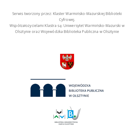
Serwis tworzony przez: Klaster Warmińsko-Mazurskiej Biblioteki
Cyfrowej.
Współzałożycielami Klastra są: Uniwersytet Warmińsko-Mazurski w
Olsztynie oraz Wojewódzka Biblioteka Publiczna w Olsztynie