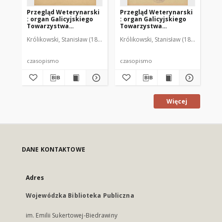
Przegląd Weterynarski
Przegląd Weterynarski
Pr
: organ Galicyjskiego
: organ Galicyjskiego
: 
Towarzystwa
Towarzystwa
To
Weterynarskiego :
Weterynarskiego :
We
Królikowski, Stanisław (1853-1924). Red.
Królikowski, Stanisław (1853-1924). R
Kró
czasopismo
czasopismo
cz
poświęcone
poświęcone
po
weterynaryi i hodowli,
weterynaryi i hodowli,
we
1905 R. 20, nr 4
1905 R. 20, nr 5
190
czasopismo
czasopismo
cz
Więcej
DANE KONTAKTOWE
Adres
Wojewódzka Biblioteka Publiczna
im. Emilii Sukertowej-Biedrawiny