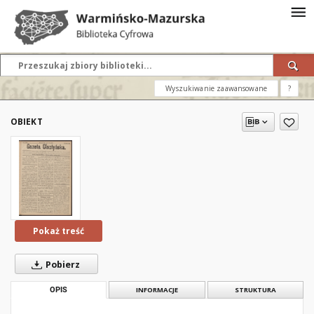
Wyszukiwanie zaawansowane
?
OBIEKT
Pokaż treść
Pobierz
OPIS
INFORMACJE
STRUKTURA