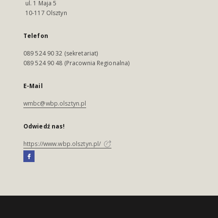
ul. 1 Maja 5
10-117 Olsztyn
Telefon
089 524 90 32 (sekretariat)
089 524 90 48 (Pracownia Regionalna)
E-Mail
wmbc@wbp.olsztyn.pl
Odwiedź nas!
https://www.wbp.olsztyn.pl/