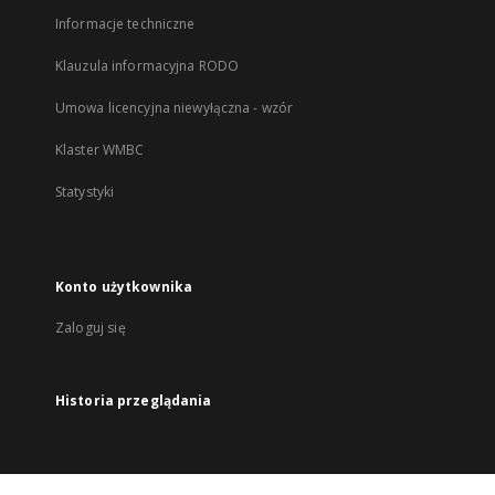
Informacje techniczne
Klauzula informacyjna RODO
Umowa licencyjna niewyłączna - wzór
Klaster WMBC
Statystyki
Konto użytkownika
Zaloguj się
Historia przeglądania