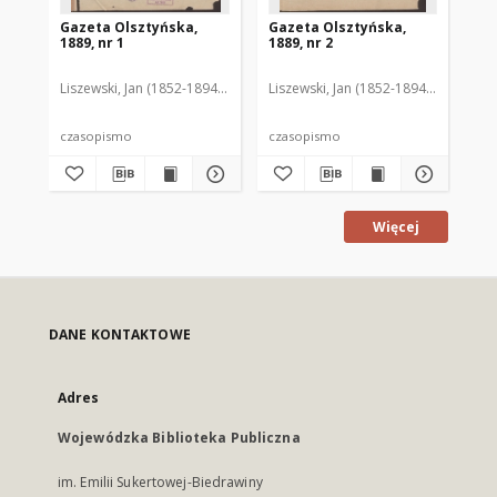
Gazeta Olsztyńska,
Gazeta Olsztyńska,
Ga
1889, nr 1
1889, nr 2
188
Liszewski, Jan (1852-1894). Red.
Liszewski, Jan (1852-1894). Red.
Lis
czasopismo
czasopismo
cz
Więcej
DANE KONTAKTOWE
Adres
Wojewódzka Biblioteka Publiczna
im. Emilii Sukertowej-Biedrawiny