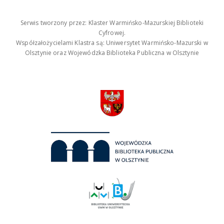
Serwis tworzony przez: Klaster Warmińsko-Mazurskiej Biblioteki
Cyfrowej.
Współzałożycielami Klastra są: Uniwersytet Warmińsko-Mazurski w
Olsztynie oraz Wojewódzka Biblioteka Publiczna w Olsztynie