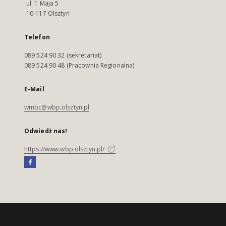
ul. 1 Maja 5
10-117 Olsztyn
Telefon
089 524 90 32 (sekretariat)
089 524 90 48 (Pracownia Regionalna)
E-Mail
wmbc@wbp.olsztyn.pl
Odwiedź nas!
https://www.wbp.olsztyn.pl/