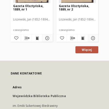
Gazeta Olsztyńska,
Gazeta Olsztyńska,
Ga
1889, nr 1
1889, nr 2
188
Liszewski, Jan (1852-1894). Red.
Liszewski, Jan (1852-1894). Red.
Lis
czasopismo
czasopismo
cz
Więcej
DANE KONTAKTOWE
Adres
Wojewódzka Biblioteka Publiczna
im. Emilii Sukertowej-Biedrawiny