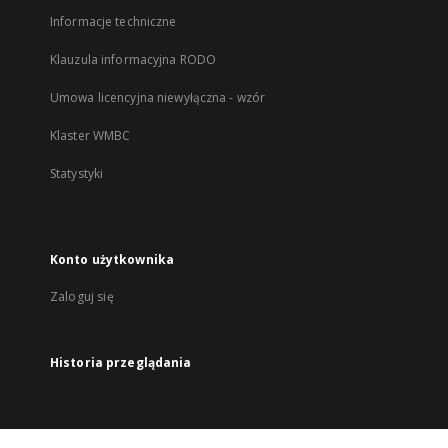
Informacje techniczne
Klauzula informacyjna RODO
Umowa licencyjna niewyłączna - wzór
Klaster WMBC
Statystyki
Konto użytkownika
Zaloguj się
Historia przeglądania