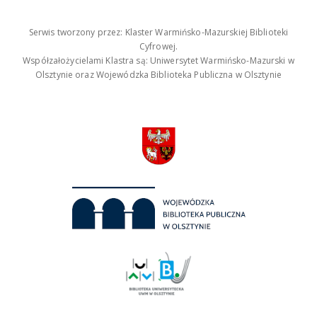
Serwis tworzony przez: Klaster Warmińsko-Mazurskiej Biblioteki
Cyfrowej.
Współzałożycielami Klastra są: Uniwersytet Warmińsko-Mazurski w
Olsztynie oraz Wojewódzka Biblioteka Publiczna w Olsztynie