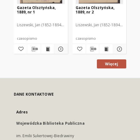
Gazeta Olsztyńska,
Gazeta Olsztyńska,
Ga
1889, nr 1
1889, nr 2
188
Liszewski, Jan (1852-1894). Red.
Liszewski, Jan (1852-1894). Red.
Lis
czasopismo
czasopismo
cz
Więcej
DANE KONTAKTOWE
Adres
Wojewódzka Biblioteka Publiczna
im. Emilii Sukertowej-Biedrawiny