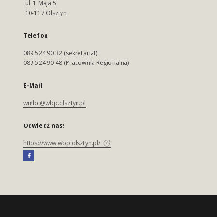
ul. 1 Maja 5
10-117 Olsztyn
Telefon
089 524 90 32 (sekretariat)
089 524 90 48 (Pracownia Regionalna)
E-Mail
wmbc@wbp.olsztyn.pl
Odwiedź nas!
https://www.wbp.olsztyn.pl/