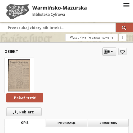
Wyszukiwanie zaawansowane
?
OBIEKT
Pokaż treść
Pobierz
OPIS
INFORMACJE
STRUKTURA