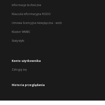
Informacje techniczne
Klauzula informacyjna RODO
Umowa licencyjna niewyłączna - wzór
Klaster WMBC
Statystyki
Konto użytkownika
Zaloguj się
Historia przeglądania