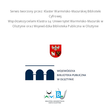
Serwis tworzony przez: Klaster Warmińsko-Mazurskiej Biblioteki
Cyfrowej.
Współzałożycielami Klastra są: Uniwersytet Warmińsko-Mazurski w
Olsztynie oraz Wojewódzka Biblioteka Publiczna w Olsztynie