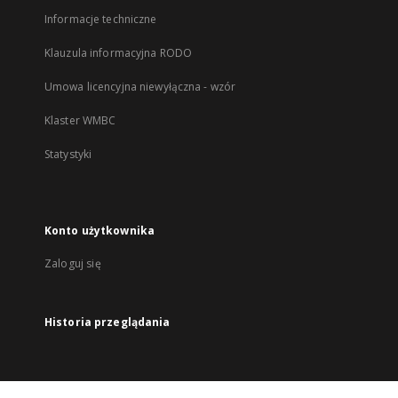
Informacje techniczne
Klauzula informacyjna RODO
Umowa licencyjna niewyłączna - wzór
Klaster WMBC
Statystyki
Konto użytkownika
Zaloguj się
Historia przeglądania