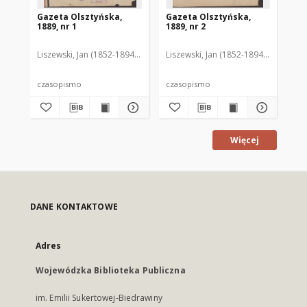
Gazeta Olsztyńska,
Gazeta Olsztyńska,
Ga
1889, nr 1
1889, nr 2
188
Liszewski, Jan (1852-1894). Red.
Liszewski, Jan (1852-1894). Red.
Lis
czasopismo
czasopismo
cz
Więcej
DANE KONTAKTOWE
Adres
Wojewódzka Biblioteka Publiczna
im. Emilii Sukertowej-Biedrawiny