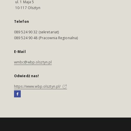
ul. 1 Maja 5
10-117 Olsztyn
Telefon
089 524 90 32 (sekretariat)
089 524 90 48 (Pracownia Regionalna)
E-Mail
wmbc@wbp.olsztyn.pl
Odwiedź nas!
https://www.wbp.olsztyn.pl/