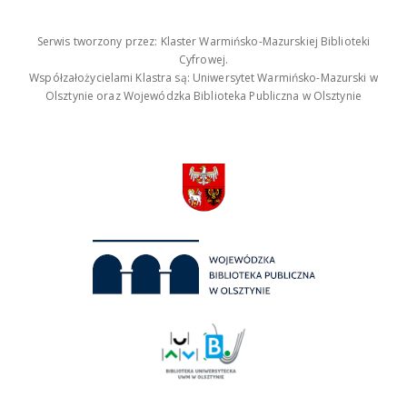
Serwis tworzony przez: Klaster Warmińsko-Mazurskiej Biblioteki
Cyfrowej.
Współzałożycielami Klastra są: Uniwersytet Warmińsko-Mazurski w
Olsztynie oraz Wojewódzka Biblioteka Publiczna w Olsztynie