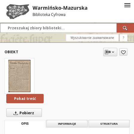
Wyszukiwanie zaawansowane
?
OBIEKT
Pokaż treść
Pobierz
OPIS
INFORMACJE
STRUKTURA