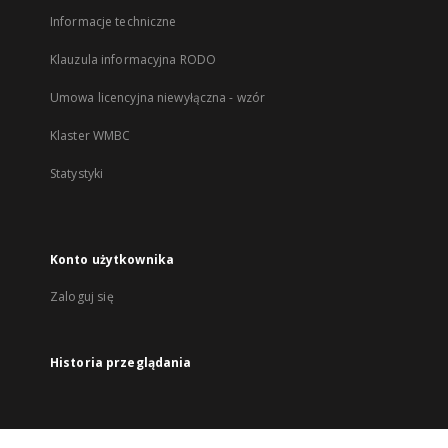
Informacje techniczne
Klauzula informacyjna RODO
Umowa licencyjna niewyłączna - wzór
Klaster WMBC
Statystyki
Konto użytkownika
Zaloguj się
Historia przeglądania