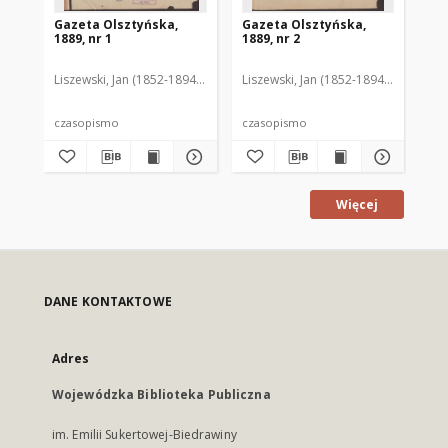
Gazeta Olsztyńska,
Gazeta Olsztyńska,
Ga
1889, nr 1
1889, nr 2
188
Liszewski, Jan (1852-1894). Red.
Liszewski, Jan (1852-1894). Red.
Lis
czasopismo
czasopismo
cz
Więcej
DANE KONTAKTOWE
Adres
Wojewódzka Biblioteka Publiczna
im. Emilii Sukertowej-Biedrawiny