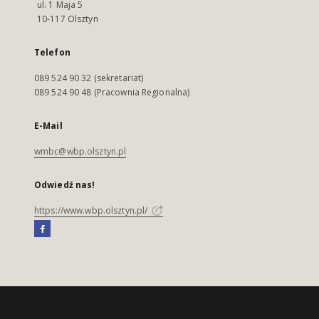
ul. 1 Maja 5
10-117 Olsztyn
Telefon
089 524 90 32 (sekretariat)
089 524 90 48 (Pracownia Regionalna)
E-Mail
wmbc@wbp.olsztyn.pl
Odwiedź nas!
https://www.wbp.olsztyn.pl/