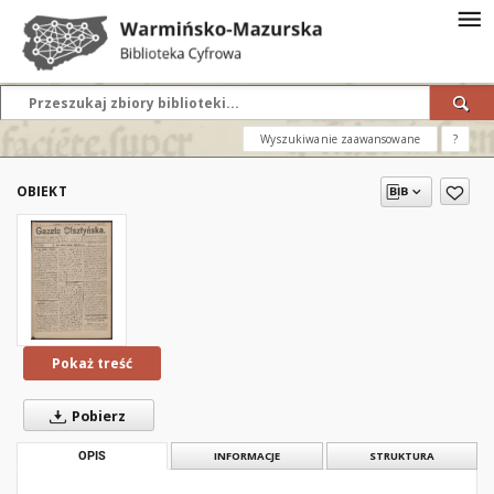
Wyszukiwanie zaawansowane
?
OBIEKT
Pokaż treść
Pobierz
OPIS
INFORMACJE
STRUKTURA