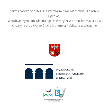
Serwis tworzony przez: Klaster Warmińsko-Mazurskiej Biblioteki
Cyfrowej.
Współzałożycielami Klastra są: Uniwersytet Warmińsko-Mazurski w
Olsztynie oraz Wojewódzka Biblioteka Publiczna w Olsztynie