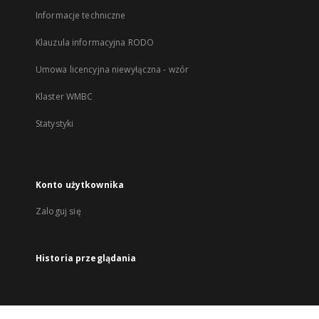
Informacje techniczne
Klauzula informacyjna RODO
Umowa licencyjna niewyłączna - wzór
Klaster WMBC
Statystyki
Konto użytkownika
Zaloguj się
Historia przeglądania