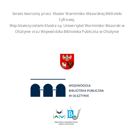
Serwis tworzony przez: Klaster Warmińsko-Mazurskiej Biblioteki
Cyfrowej.
Współzałożycielami Klastra są: Uniwersytet Warmińsko-Mazurski w
Olsztynie oraz Wojewódzka Biblioteka Publiczna w Olsztynie