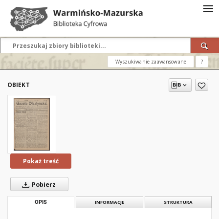
Wyszukiwanie zaawansowane
?
OBIEKT
Pokaż treść
Pobierz
OPIS
INFORMACJE
STRUKTURA