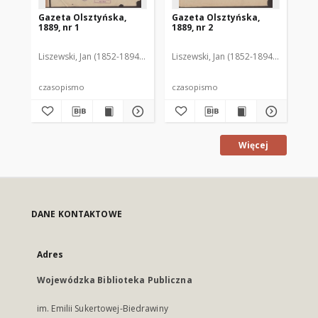
Gazeta Olsztyńska,
Gazeta Olsztyńska,
Ga
1889, nr 1
1889, nr 2
188
Liszewski, Jan (1852-1894). Red.
Liszewski, Jan (1852-1894). Red.
Lis
czasopismo
czasopismo
cz
Więcej
DANE KONTAKTOWE
Adres
Wojewódzka Biblioteka Publiczna
im. Emilii Sukertowej-Biedrawiny