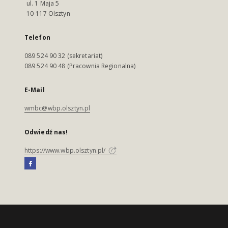
ul. 1 Maja 5
10-117 Olsztyn
Telefon
089 524 90 32 (sekretariat)
089 524 90 48 (Pracownia Regionalna)
E-Mail
wmbc@wbp.olsztyn.pl
Odwiedź nas!
https://www.wbp.olsztyn.pl/