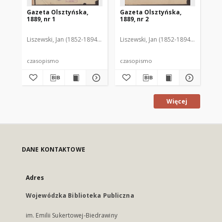
Gazeta Olsztyńska,
Gazeta Olsztyńska,
Ga
1889, nr 1
1889, nr 2
188
Liszewski, Jan (1852-1894). Red.
Liszewski, Jan (1852-1894). Red.
Lis
czasopismo
czasopismo
cz
Więcej
DANE KONTAKTOWE
Adres
Wojewódzka Biblioteka Publiczna
im. Emilii Sukertowej-Biedrawiny