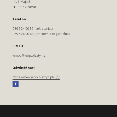
ul. 1 Maja 5
10-117 Olsztyn
Telefon
089 524 90 32 (sekretariat)
089 524 90 48 (Pracownia Regionalna)
E-Mail
wmbc@wbp.olsztyn.pl
Odwiedź nas!
https://www.wbp.olsztyn.pl/