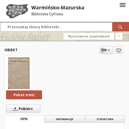
Wyszukiwanie zaawansowane
?
OBIEKT
Pokaż treść
Pobierz
OPIS
INFORMACJE
STRUKTURA