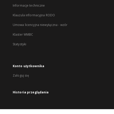
Informacje techniczne
Klauzula informacyjna RODO
Umowa licencyjna niewyłączna - wzór
Klaster WMBC
Statystyki
Konto użytkownika
Zaloguj się
Historia przeglądania