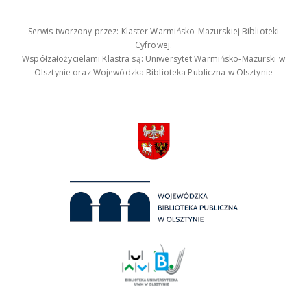
Serwis tworzony przez: Klaster Warmińsko-Mazurskiej Biblioteki
Cyfrowej.
Współzałożycielami Klastra są: Uniwersytet Warmińsko-Mazurski w
Olsztynie oraz Wojewódzka Biblioteka Publiczna w Olsztynie