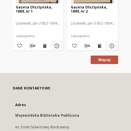
Gazeta Olsztyńska,
Gazeta Olsztyńska,
Ga
1889, nr 1
1889, nr 2
188
Liszewski, Jan (1852-1894). Red.
Liszewski, Jan (1852-1894). Red.
Lis
czasopismo
czasopismo
cz
Więcej
DANE KONTAKTOWE
Adres
Wojewódzka Biblioteka Publiczna
im. Emilii Sukertowej-Biedrawiny