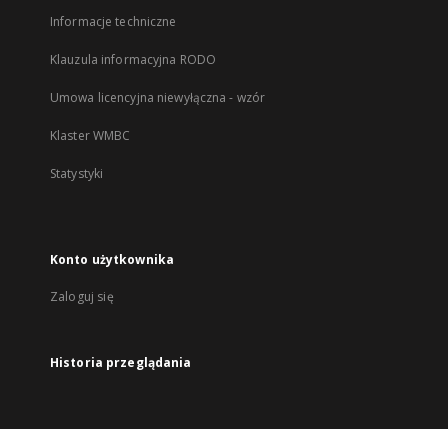
Informacje techniczne
Klauzula informacyjna RODO
Umowa licencyjna niewyłączna - wzór
Klaster WMBC
Statystyki
Konto użytkownika
Zaloguj się
Historia przeglądania