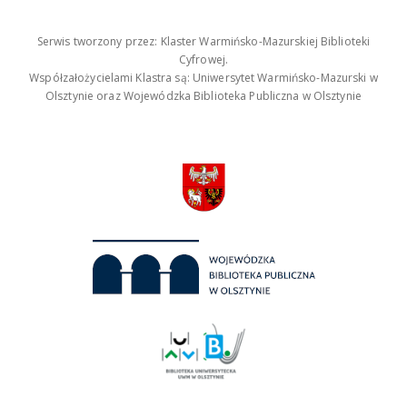
Serwis tworzony przez: Klaster Warmińsko-Mazurskiej Biblioteki
Cyfrowej.
Współzałożycielami Klastra są: Uniwersytet Warmińsko-Mazurski w
Olsztynie oraz Wojewódzka Biblioteka Publiczna w Olsztynie