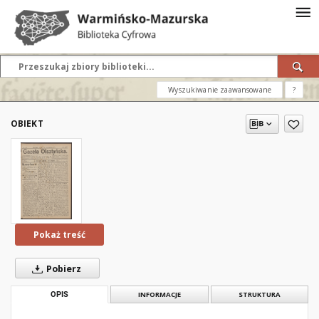
Wyszukiwanie zaawansowane
?
OBIEKT
Pokaż treść
Pobierz
OPIS
INFORMACJE
STRUKTURA