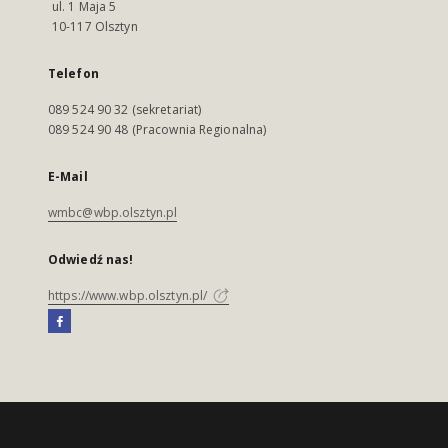
ul. 1 Maja 5
10-117 Olsztyn
Telefon
089 524 90 32 (sekretariat)
089 524 90 48 (Pracownia Regionalna)
E-Mail
wmbc@wbp.olsztyn.pl
Odwiedź nas!
https://www.wbp.olsztyn.pl/