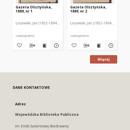
Gazeta Olsztyńska,
Gazeta Olsztyńska,
Ga
1889, nr 1
1889, nr 2
188
Liszewski, Jan (1852-1894). Red.
Liszewski, Jan (1852-1894). Red.
Lis
czasopismo
czasopismo
cz
Więcej
DANE KONTAKTOWE
Adres
Wojewódzka Biblioteka Publiczna
im. Emilii Sukertowej-Biedrawiny