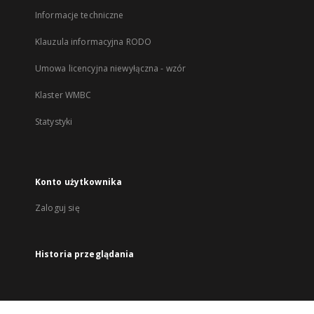
Informacje techniczne
Klauzula informacyjna RODO
Umowa licencyjna niewyłączna - wzór
Klaster WMBC
Statystyki
Konto użytkownika
Zaloguj się
Historia przeglądania