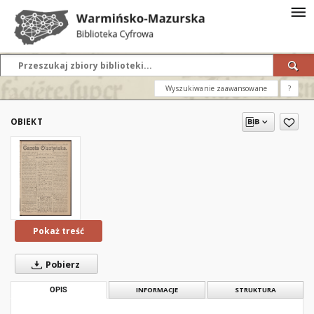
Wyszukiwanie zaawansowane
?
OBIEKT
Pokaż treść
Pobierz
OPIS
INFORMACJE
STRUKTURA