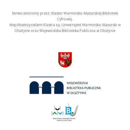
Serwis tworzony przez: Klaster Warmińsko-Mazurskiej Biblioteki
Cyfrowej.
Współzałożycielami Klastra są: Uniwersytet Warmińsko-Mazurski w
Olsztynie oraz Wojewódzka Biblioteka Publiczna w Olsztynie