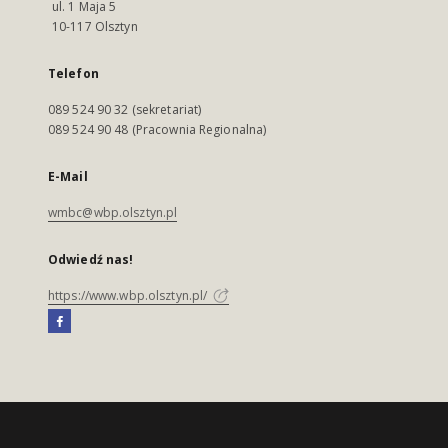
ul. 1 Maja 5
10-117 Olsztyn
Telefon
089 524 90 32 (sekretariat)
089 524 90 48 (Pracownia Regionalna)
E-Mail
wmbc@wbp.olsztyn.pl
Odwiedź nas!
https://www.wbp.olsztyn.pl/