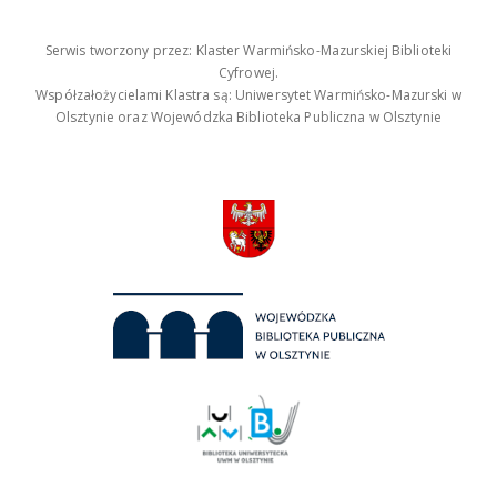
Serwis tworzony przez: Klaster Warmińsko-Mazurskiej Biblioteki
Cyfrowej.
Współzałożycielami Klastra są: Uniwersytet Warmińsko-Mazurski w
Olsztynie oraz Wojewódzka Biblioteka Publiczna w Olsztynie