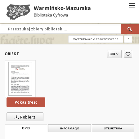
Wyszukiwanie zaawansowane
?
OBIEKT
Pokaż treść
Pobierz
OPIS
INFORMACJE
STRUKTURA