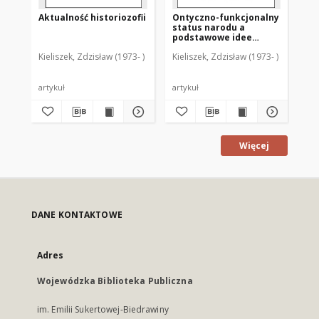
Aktualność historiozofii
Ontyczno-funkcjonalny
Ks.
status narodu a
Os
podstawowe idee
cho
liberalizmu i
śm
Kieliszek, Zdzisław (1973- )
Kieliszek, Zdzisław (1973- )
Kie
komunitaryzmu
an
me
[r
artykuł
artykuł
art
Więcej
DANE KONTAKTOWE
Adres
Wojewódzka Biblioteka Publiczna
im. Emilii Sukertowej-Biedrawiny