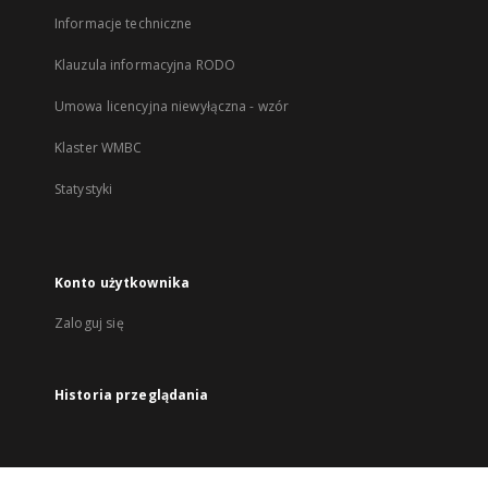
Informacje techniczne
Klauzula informacyjna RODO
Umowa licencyjna niewyłączna - wzór
Klaster WMBC
Statystyki
Konto użytkownika
Zaloguj się
Historia przeglądania