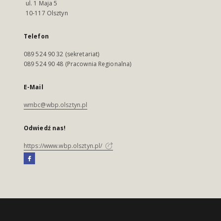
ul. 1 Maja 5
10-117 Olsztyn
Telefon
089 524 90 32 (sekretariat)
089 524 90 48 (Pracownia Regionalna)
E-Mail
wmbc@wbp.olsztyn.pl
Odwiedź nas!
https://www.wbp.olsztyn.pl/