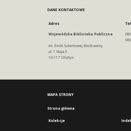
DANE KONTAKTOWE
Adres
Te
Wojewódzka Biblioteka Publiczna
089
089
im. Emilii Sukertowej-Biedrawiny
ul. 1 Maja 5
10-117 Olsztyn
MAPA STRONY
Strona główna
Kolekcje
Inde