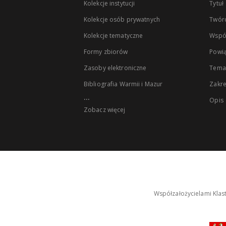
Kolekcje instytucji
Tytuł
Kolekcje osób prywatnych
Twór
Kolekcje tematyczne
Wspó
Formy zbiorów
Powią
Zasoby elektroniczne
Tema
Bibliografia Warmii i Mazur
Zakr
...
Opis
Zobacz więcej
Współzałożycielami Klas