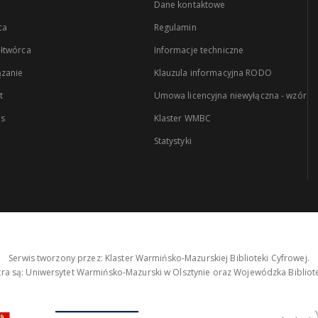
Dane kontaktowe
ca
Regulamin
łtwórca
Informacje techniczne
zanie
Klauzula informacyjna RODO
t
Umowa licencyjna niewyłączna - wzór
es
Klaster WMBC
Statystyki
Serwis tworzony przez: Klaster Warmińsko-Mazurskiej Biblioteki Cyfrowej.
tra są: Uniwersytet Warmińsko-Mazurski w Olsztynie oraz Wojewódzka Bibliote