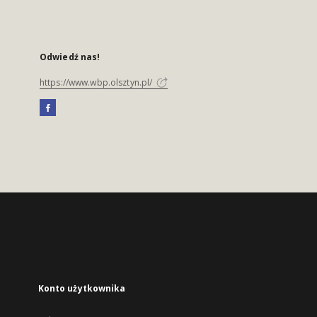
Odwiedź nas!
https://www.wbp.olsztyn.pl/
Konto użytkownika