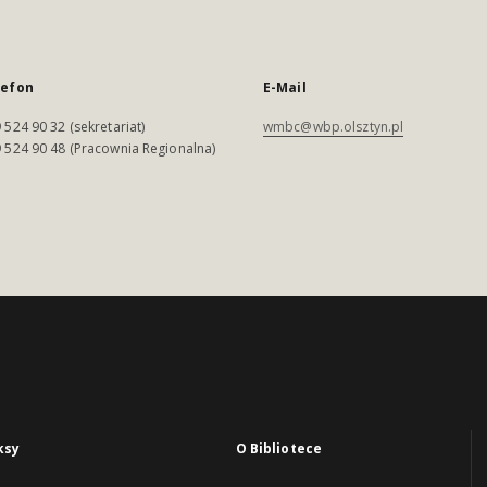
lefon
E-Mail
 524 90 32 (sekretariat)
wmbc@wbp.olsztyn.pl
 524 90 48 (Pracownia Regionalna)
ksy
O Bibliotece