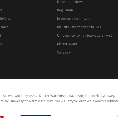
Dane kontaktowe
ca
Regulamin
łtwórca
Informacje techniczne
zanie
Klauzula informacyjna RODO
t
Umowa licencyjna niewyłączna - wzór
es
Klaster WMBC
Statystyki
Serwis tworzony przez: Klaster Warmińsko-Mazurskiej Biblioteki Cyfrowej.
tra są: Uniwersytet Warmińsko-Mazurski w Olsztynie oraz Wojewódzka Bibliote