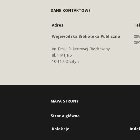
DANE KONTAKTOWE
Adres
Te
Wojewódzka Biblioteka Publiczna
089
089
im. Emilii Sukertowej-Biedrawiny
ul. 1 Maja 5
10-117 Olsztyn
MAPA STRONY
Strona główna
Kolekcje
Inde