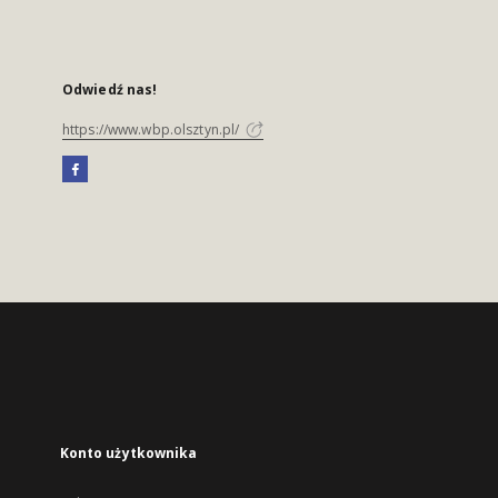
Odwiedź nas!
https://www.wbp.olsztyn.pl/
Konto użytkownika