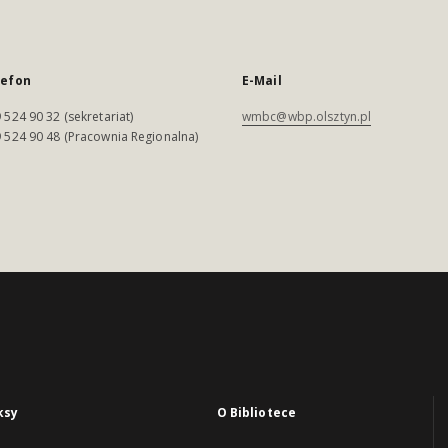
lefon
E-Mail
 524 90 32 (sekretariat)
wmbc@wbp.olsztyn.pl
 524 90 48 (Pracownia Regionalna)
ksy
O Bibliotece