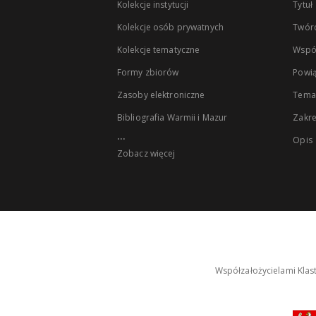
Kolekcje instytucji
Tytuł
Kolekcje osób prywatnych
Twór
Kolekcje tematyczne
Wspó
Formy zbiorów
Powią
Zasoby elektroniczne
Tema
Bibliografia Warmii i Mazur
Zakr
...
Opis
Zobacz więcej
Współzałożycielami Klas