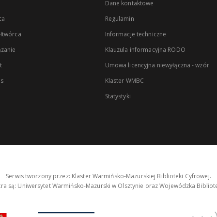
Dane kontaktowe
ca
Regulamin
łtwórca
Informacje techniczne
zanie
Klauzula informacyjna RODO
t
Umowa licencyjna niewyłączna - wzór
es
Klaster WMBC
Statystyki
Serwis tworzony przez: Klaster Warmińsko-Mazurskiej Biblioteki Cyfrowej.
tra są: Uniwersytet Warmińsko-Mazurski w Olsztynie oraz Wojewódzka Bibliote