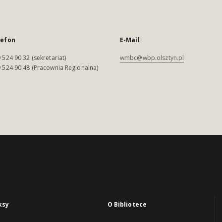
lefon
E-Mail
 524 90 32 (sekretariat)
wmbc@wbp.olsztyn.pl
 524 90 48 (Pracownia Regionalna)
ksy
O Bibliotece