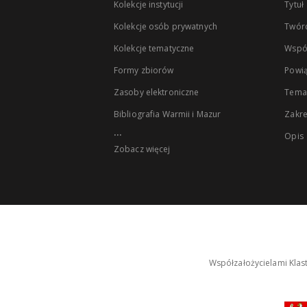
Kolekcje instytucji
Tytuł
Kolekcje osób prywatnych
Twór
Kolekcje tematyczne
Wspó
Formy zbiorów
Powią
Zasoby elektroniczne
Tema
Bibliografia Warmii i Mazur
Zakr
...
Opis
Zobacz więcej
Współzałożycielami Klas