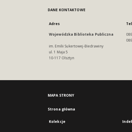
DANE KONTAKTOWE
Adres
Te
Wojewódzka Biblioteka Publiczna
089
089
im. Emilii Sukertowej-Biedrawiny
ul. 1 Maja 5
10-117 Olsztyn
MAPA STRONY
Strona główna
Kolekcje
Inde