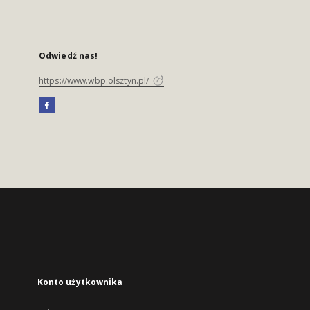
Odwiedź nas!
https://www.wbp.olsztyn.pl/
Konto użytkownika