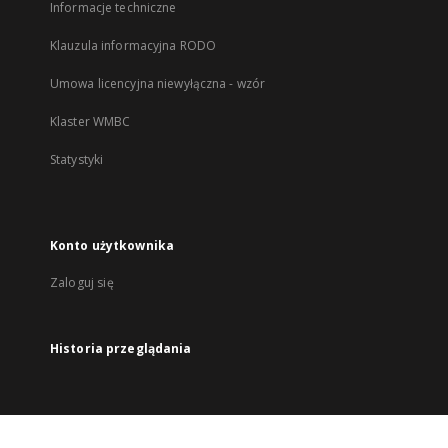
Informacje techniczne
Klauzula informacyjna RODO
Umowa licencyjna niewyłączna - wzór
Klaster WMBC
Statystyki
Konto użytkownika
Zaloguj się
Historia przeglądania