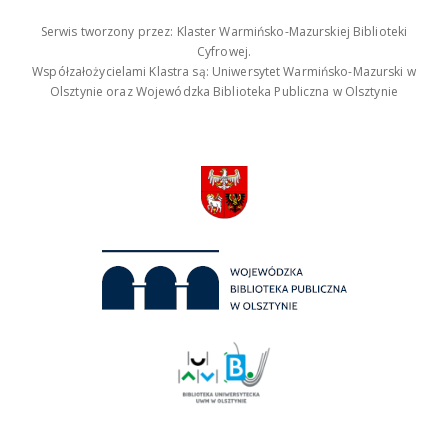
Serwis tworzony przez: Klaster Warmińsko-Mazurskiej Biblioteki
Cyfrowej.
Współzałożycielami Klastra są: Uniwersytet Warmińsko-Mazurski w
Olsztynie oraz Wojewódzka Biblioteka Publiczna w Olsztynie