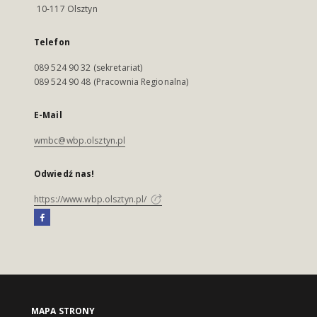
10-117 Olsztyn
Telefon
089 524 90 32 (sekretariat)
089 524 90 48 (Pracownia Regionalna)
E-Mail
wmbc@wbp.olsztyn.pl
Odwiedź nas!
https://www.wbp.olsztyn.pl/
MAPA STRONY