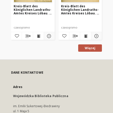
Kreis-Blatt des
Kreis-Blatt des
Kr
Königlichen Landraths-
Königlichen Landraths-
Kö
Amtes Kreises Löbau. z
Amtes Kreises Löbau. z
Am
Neumark, 1885, nr 8
Neumark 1885, nr 9
Ne
czasopismo
czasopismo
cz
Więcej
DANE KONTAKTOWE
Adres
Wojewódzka Biblioteka Publiczna
im. Emilii Sukertowej-Biedrawiny
ul. 1 Maja 5