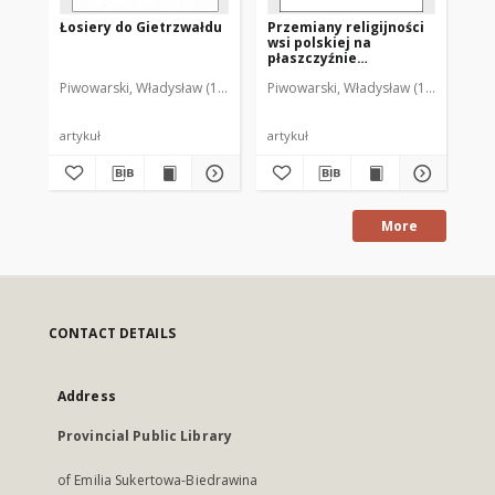
Łosiery do Gietrzwałdu
Przemiany religijności
Re
wsi polskiej na
zl
płaszczyźnie
Wy
ogólnonarodowej i
Un
Piwowarski, Władysław (1929-2001)
Piwowarski, Władysław (1929-2001)
Piw
codziennej
Lu
artykuł
artykuł
cz
More
CONTACT DETAILS
Address
Provincial Public Library
of Emilia Sukertowa-Biedrawina