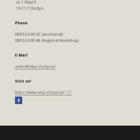
ul. 1 Maja 5
10-117 Olsztyn
Phone
089 524 90 32 (secretariat)
089 524 90 48 (Regional Workshop)
E-Mail
wmbc@wbp.olsztyn.pl
Visit us!
https://www.wbp.olsztyn.pl/