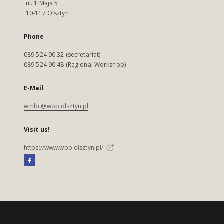
ul. 1 Maja 5
10-117 Olsztyn
Phone
089 524 90 32 (secretariat)
089 524 90 48 (Regional Workshop)
E-Mail
wmbc@wbp.olsztyn.pl
Visit us!
https://www.wbp.olsztyn.pl/