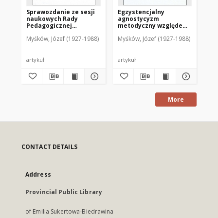
Sprawozdanie ze sesji
Egzystencjalny
Pr
naukowych Rady
agnostycyzm
ap
Pedagogicznej
metodyczny względem
wo
Warmińskiego
najstarszej apologii
mo
Myśków, Józef (1927-1988)
Myśków, Józef (1927-1988)
Myś
Seminarium
chrześcijaństwa
R.
Duchownego
sz
"Hosianum" w
Olsztynie za okres od
artykuł
artykuł
art
29 stycznia 1957 r. do 12
maja 1964 r.
More
CONTACT DETAILS
Address
Provincial Public Library
of Emilia Sukertowa-Biedrawina