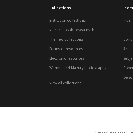
Collections
Inde
Institution collections
Title
Kolekcje osób prywatnych
Creat
Themed collections
Contr
Forms of resources
Relat
Electronic resources
Subje
Warmia and Mazury bibliography
Cove
...
Descr
View all collections
The co-founders of the