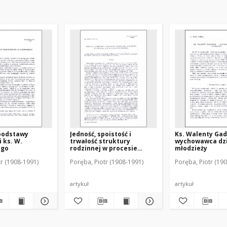
podstawy
Jedność, spoistość i
Ks. Walenty Gad
 ks. W.
trwałość struktury
wychowawca dzi
ego
rodzinnej w procesie
młodzieży
wychowawczym dziecka
tr (1908-1991)
Poręba, Piotr (1908-1991)
Poręba, Piotr (19
artykuł
artykuł