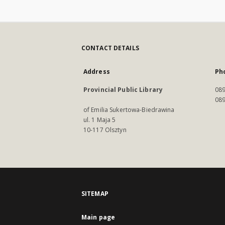
CONTACT DETAILS
Address
Ph
Provincial Public Library
089
089
of Emilia Sukertowa-Biedrawina
ul. 1 Maja 5
10-117 Olsztyn
SITEMAP
Main page