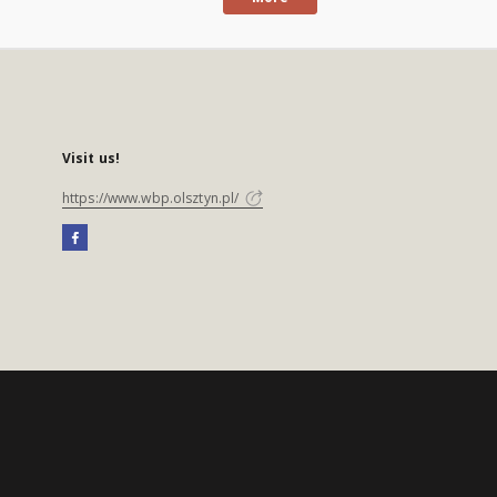
Visit us!
https://www.wbp.olsztyn.pl/