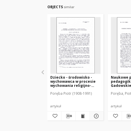
OBJECTS
similar
Dziecko - środowisko -
Naukowe 
wychowawca w procesie
pedagogiki
wychowania religijno-
Gadowski
moralnego : (aspekt
Poręba Piotr (1908-1991)
Poręba, Pio
psychologiczny)
artykuł
artykuł