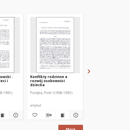
owski :
Konflikty rodzinne a
Pedagogizacja rodzi
eci i
rozwój osobowości
dziecka
08-1991)
Poręba, Piotr (1908-1991)
Poręba, Piotr (1908-199
artykuł
artykuł
More