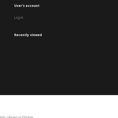
User's account
Log in
Recently viewed
lic Library in Olsztyn.