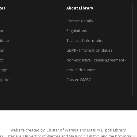
xes
About Library
Contact details
or
Regulations
ibutor
Technical Information
ion
GDPR - Information clause
ct
Non-exclusive license agreement -
rage
model document
iption
Cluster WMBC
Website created by: Cluster of Warmia and Mazury Digital Library.
 Cluster are: University of Warmia and Mazury in Olsztyn and the Provincial Pub