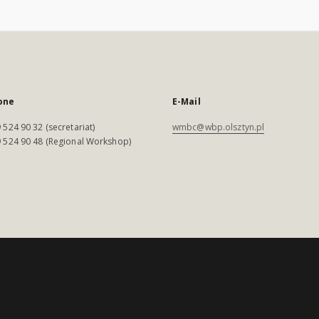
one
E-Mail
 524 90 32 (secretariat)
wmbc@wbp.olsztyn.pl
 524 90 48 (Regional Workshop)