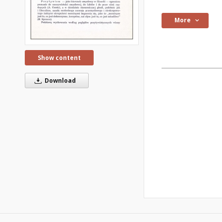
More
Show content
Download