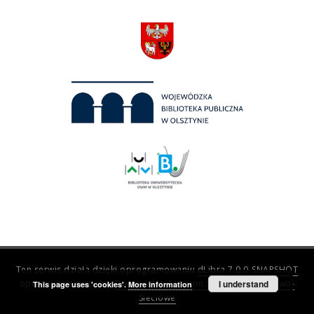
Ten serwis działa dzięki oprogramowaniu
dLibra 7.0.0-SNAPSHOT
opracowanemu przez
Poznańskie Centrum Superkomputerowo-
I understand
This page uses 'cookies'.
More information
Sieciowe