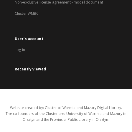
Non-exclusive license agreement - model document
Cluster WMBC
User's account
Log in
Recently viewed
Website created by: Cluster of Warmia and Mazury Digital Library.
The co-founders of the Cluster are: University of Warmia and Mazury in
Olsztyn and the Provincial Public Library in Olsztyn.