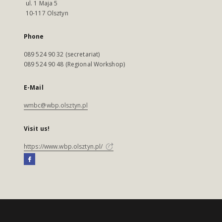
ul. 1 Maja 5
10-117 Olsztyn
Phone
089 524 90 32 (secretariat)
089 524 90 48 (Regional Workshop)
E-Mail
wmbc@wbp.olsztyn.pl
Visit us!
https://www.wbp.olsztyn.pl/