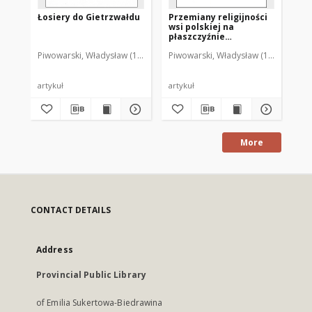
Łosiery do Gietrzwałdu
Przemiany religijności
Z 
wsi polskiej na
ide
płaszczyźnie
po
ogólnonarodowej i
Piwowarski, Władysław (1929-2001)
Piwowarski, Władysław (1929-2001)
Piw
codziennej
artykuł
artykuł
art
More
CONTACT DETAILS
Address
Provincial Public Library
of Emilia Sukertowa-Biedrawina