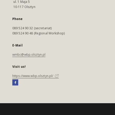
ul. 1 Maja 5
10-117 Olsztyn
Phone
089 524 90 32 (secretariat)
089 524 90 48 (Regional Workshop)
E-Mail
wmbc@wbp.olsztyn.pl
Visit us!
https://www.wbp.olsztyn.pl/