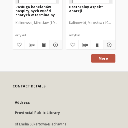
Posługa kapelanów
Pastoralny aspekt
Fo
hospicyjnych wśród
aborcji
pr
chorych w terminalnym
zd
stadium choroby
Kalinowski, Mirosław (1962- )
Kalinowski, Mirosław (1962- )
Kal
nowotworowej
artykuł
artykuł
art
More
CONTACT DETAILS
Address
Provincial Public Library
of Emilia Sukertowa-Biedrawina