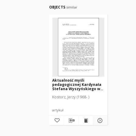
OBJECTS
similar
Aktualność myśli
pedagogicznej Kardynała
Stefana Wyszyńskiego w
wychowaniu współczesnej
Kostorz, Jerzy (1968- )
młodzieży
artykuł