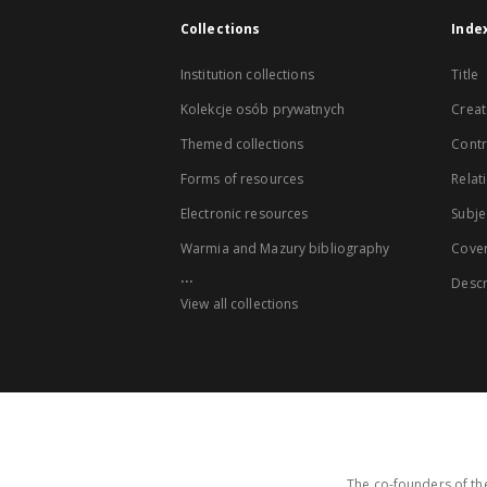
Collections
Inde
Institution collections
Title
Kolekcje osób prywatnych
Creat
Themed collections
Contr
Forms of resources
Relat
Electronic resources
Subje
Warmia and Mazury bibliography
Cove
...
Descr
View all collections
The co-founders of the