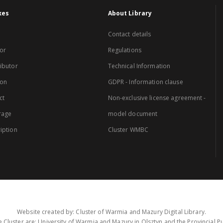
xes
About Library
Contact details
or
Regulations
ibutor
Technical Information
ion
GDPR - Information clause
ct
Non-exclusive license agreement -
rage
model document
iption
Cluster WMBC
Website created by: Cluster of Warmia and Mazury Digital Library.
 Cluster are: University of Warmia and Mazury in Olsztyn and the Provincial Pub