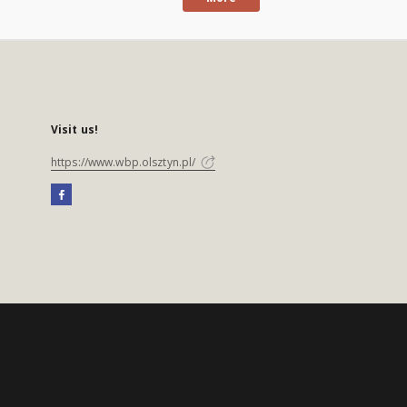
Visit us!
https://www.wbp.olsztyn.pl/