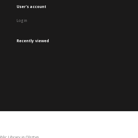
User's account
Log in
Recently viewed
lic Library in Olsztyn.