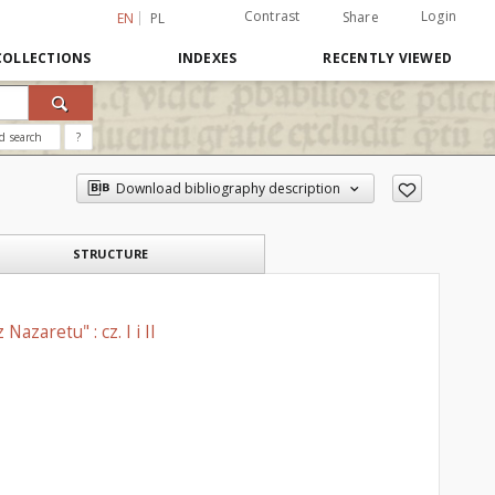
Contrast
Login
Share
EN
PL
COLLECTIONS
INDEXES
RECENTLY VIEWED
d search
?
Download bibliography description
STRUCTURE
zaretu" : cz. I i II