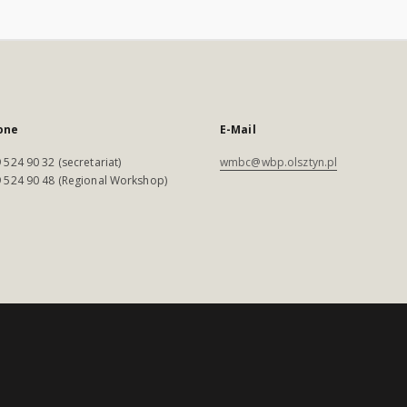
one
E-Mail
 524 90 32 (secretariat)
wmbc@wbp.olsztyn.pl
 524 90 48 (Regional Workshop)