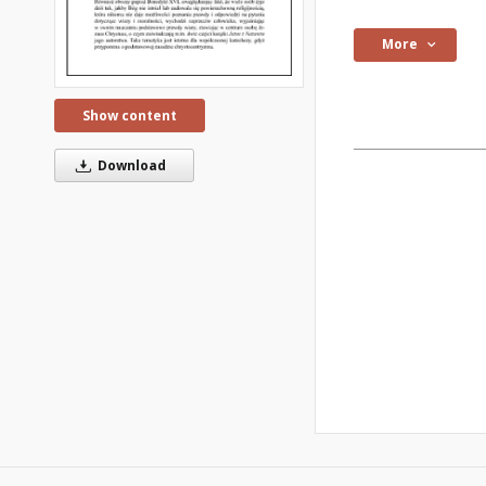
More
Show content
Download