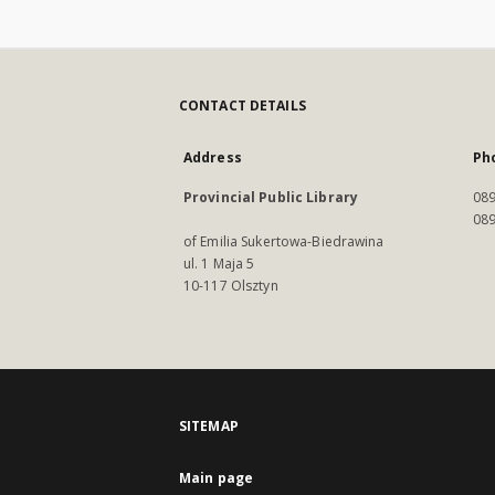
CONTACT DETAILS
Address
Ph
Provincial Public Library
089
089
of Emilia Sukertowa-Biedrawina
ul. 1 Maja 5
10-117 Olsztyn
SITEMAP
Main page