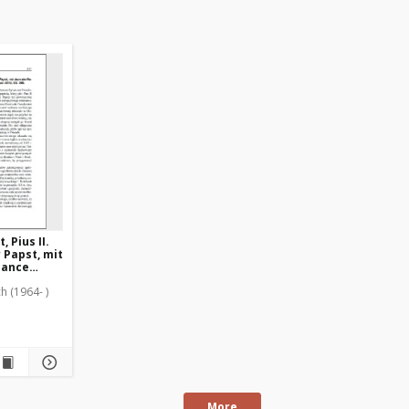
 Pius II.
 Papst, mit
sance
ographie :
h (1964- )
More