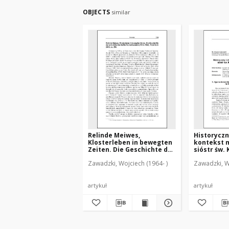
OBJECTS
similar
Relinde Meiwes,
Historyczn
Klosterleben in bewegten
kontekst 
Zeiten. Die Geschichte der
sióstr św.
ermlӓndischen
Warmii w 1
Zawadzki, Wojciech (1964- )
Zawadzki, W
Katharinenschwestern
(1914-1962) : [recenzja]
artykuł
artykuł