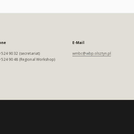
one
E-Mail
 524 90 32 (secretariat)
wmbc@wbp.olsztyn.pl
 524 90 48 (Regional Workshop)