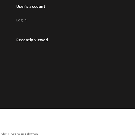
User's account
Log in
Recently viewed
lic Library in Olsztyn.