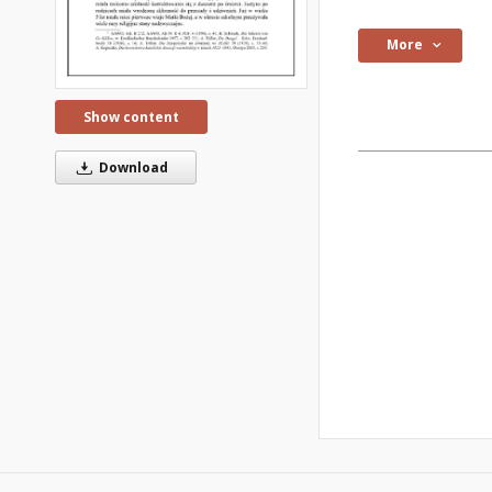
More
Show content
Download