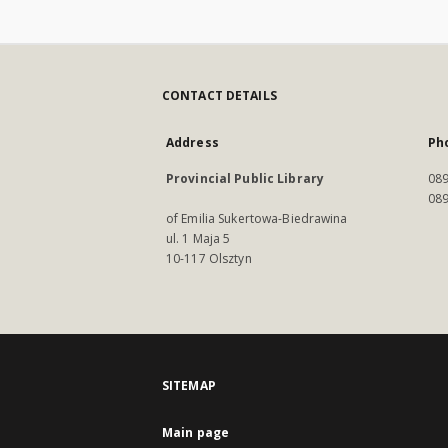
CONTACT DETAILS
Address
Ph
Provincial Public Library
089
089
of Emilia Sukertowa-Biedrawina
ul. 1 Maja 5
10-117 Olsztyn
SITEMAP
Main page