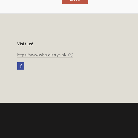
Visit us!
https://www.wbp.olsztyn.pl/