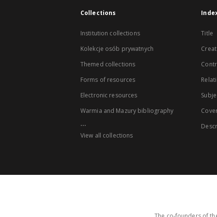
Collections
Inde
Institution collections
Title
Kolekcje osób prywatnych
Creat
Themed collections
Contr
Forms of resources
Relat
Electronic resources
Subje
Warmia and Mazury bibliography
Cove
...
Descr
View all collections
The co-founders of the