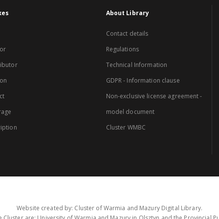
xes
About Library
Contact details
or
Regulations
ibutor
Technical Information
ion
GDPR - Information clause
ct
Non-exclusive license agreement -
rage
model document
iption
Cluster WMBC
Website created by: Cluster of Warmia and Mazury Digital Library.
 Cluster are: University of Warmia and Mazury in Olsztyn and the Provincial Pub