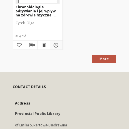
Chronobiologia
odżywiania i jej wpływ
na zdrowie fizyczne i
psychiczne oraz życie
Cyrek, Olga
duchowe
wczesnośredniowiecznych
cenobitów na
podstawie Reguły
artykuł
Benedykta z Nursji
More
CONTACT DETAILS
Address
Provincial Public Library
of Emilia Sukertowa-Biedrawina