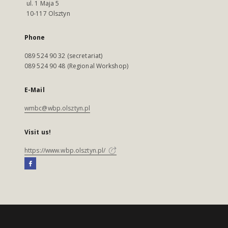
ul. 1 Maja 5
10-117 Olsztyn
Phone
089 524 90 32 (secretariat)
089 524 90 48 (Regional Workshop)
E-Mail
wmbc@wbp.olsztyn.pl
Visit us!
https://www.wbp.olsztyn.pl/