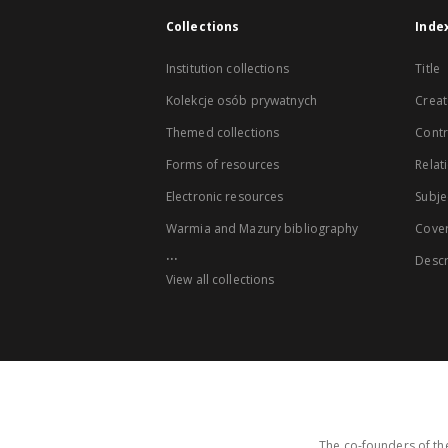
Collections
Inde
Institution collections
Title
Kolekcje osób prywatnych
Creat
Themed collections
Contr
Forms of resources
Relat
Electronic resources
Subje
Warmia and Mazury bibliography
Cove
...
Descr
View all collections
The co-founders of the