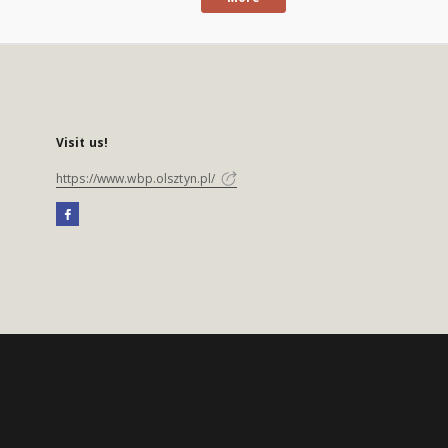
Visit us!
https://www.wbp.olsztyn.pl/