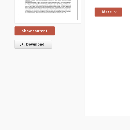
More
Show content
Download