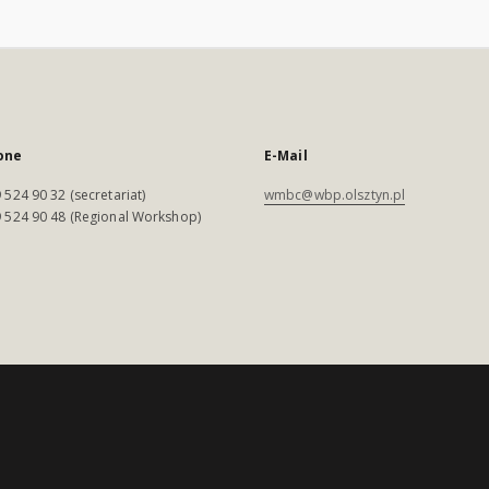
one
E-Mail
 524 90 32 (secretariat)
wmbc@wbp.olsztyn.pl
 524 90 48 (Regional Workshop)