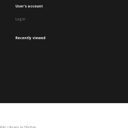
User's account
Log in
Recently viewed
lic Library in Olsztyn.