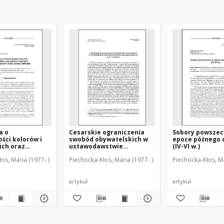
a o
Cesarskie ograniczenia
Sobory powszec
ści kolorów i
swobód obywatelskich w
epoce późnego 
ich oraz
ustawodawstwie
(IV-VI w.)
nazwach w
państwowym względem
os, Maria (1977- )
Piechocka-Kłos, Maria (1977- )
Piechocka-Kłos, Ma
tyckich" (2.26)
pogan w IV-VI wieku
liusza
artykuł
artykuł