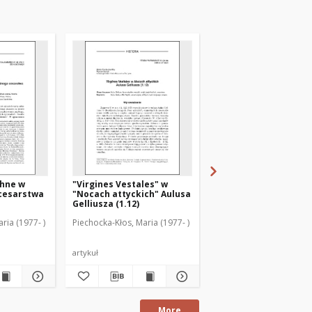
hne w
"Virgines Vestales" w
Opis śmierci Juliana
cesarstwa
"Nocach attyckich" Aulusa
Apostaty w wybranyc
Gelliusza (1.12)
źródłach chrześcijańs
pogańskich (IV–V w.)
ria (1977- )
Piechocka-Kłos, Maria (1977- )
Piechocka-Kłos, Maria (1
artykuł
artykuł
More