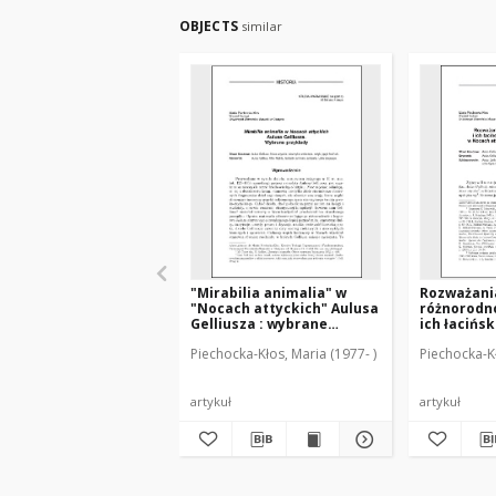
OBJECTS
similar
"Mirabilia animalia" w
Rozważani
"Nocach attyckich" Aulusa
różnorodno
Gelliusza : wybrane
ich łacińsk
przykłady
greckich 
Piechocka-Kłos, Maria (1977- )
Piechocka-Kł
"Nocach at
Aulusa Gel
artykuł
artykuł