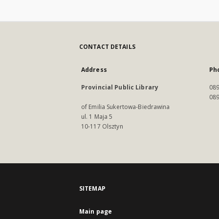
CONTACT DETAILS
Address
Ph
Provincial Public Library
089
089
of Emilia Sukertowa-Biedrawina
ul. 1 Maja 5
10-117 Olsztyn
SITEMAP
Main page