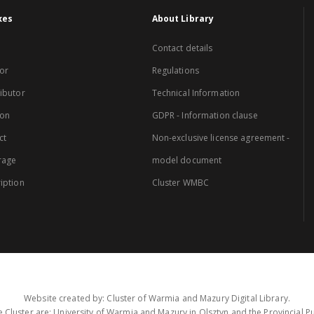
xes
About Library
Contact details
or
Regulations
ibutor
Technical Information
ion
GDPR - Information clause
ct
Non-exclusive license agreement -
rage
model document
iption
Cluster WMBC
Website created by: Cluster of Warmia and Mazury Digital Library.
 Cluster are: University of Warmia and Mazury in Olsztyn and the Provincial Pub