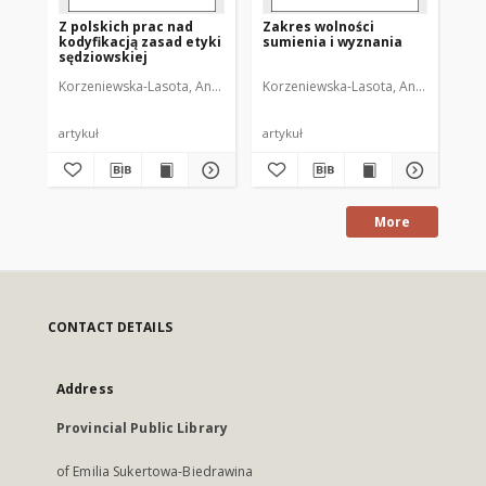
Z polskich prac nad
Zakres wolności
Ko
kodyfikacją zasad etyki
sumienia i wyznania
na
sędziowskiej
po 
Korzeniewska-Lasota, Anna
Korzeniewska-Lasota, Anna
Kor
artykuł
artykuł
art
More
CONTACT DETAILS
Address
Provincial Public Library
of Emilia Sukertowa-Biedrawina