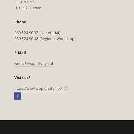
ul. 1 Maja 5
10-117 Olsztyn
Phone
089 524 90 32 (secretariat)
089 524 90 48 (Regional Workshop)
E-Mail
wmbc@wbp.olsztyn.pl
Visit us!
https://www.wbp.olsztyn.pl/