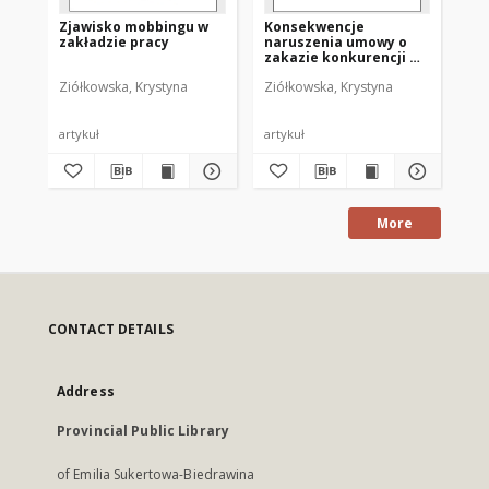
Zjawisko mobbingu w
Konsekwencje
Pr
zakładzie pracy
naruszenia umowy o
au
zakazie konkurencji w
pr
czasie trwania
ml
Ziółkowska, Krystyna
Ziółkowska, Krystyna
Zió
stosunku pracy
pr
se
artykuł
artykuł
art
More
CONTACT DETAILS
Address
Provincial Public Library
of Emilia Sukertowa-Biedrawina