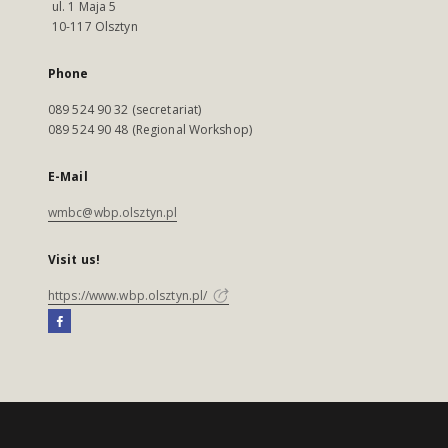
ul. 1 Maja 5
10-117 Olsztyn
Phone
089 524 90 32 (secretariat)
089 524 90 48 (Regional Workshop)
E-Mail
wmbc@wbp.olsztyn.pl
Visit us!
https://www.wbp.olsztyn.pl/