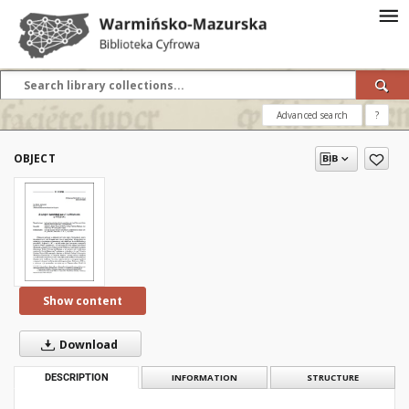
Advanced search
?
OBJECT
Show content
Download
DESCRIPTION
INFORMATION
STRUCTURE