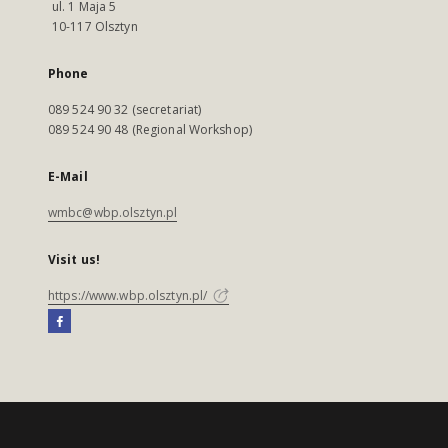
ul. 1 Maja 5
10-117 Olsztyn
Phone
089 524 90 32 (secretariat)
089 524 90 48 (Regional Workshop)
E-Mail
wmbc@wbp.olsztyn.pl
Visit us!
https://www.wbp.olsztyn.pl/