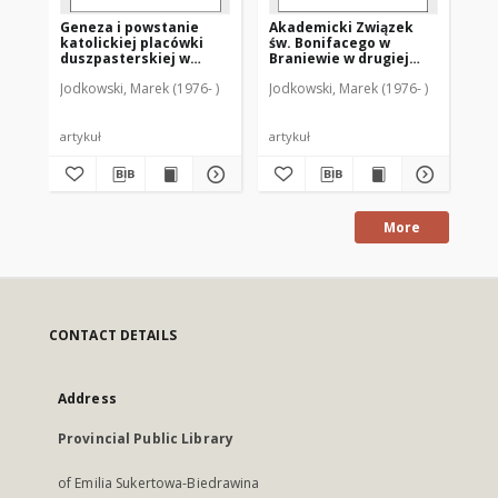
Geneza i powstanie
Akademicki Związek
Ja
katolickiej placówki
św. Bonifacego w
Ko
duszpasterskiej w
Braniewie w drugiej
Ks
Suszu
połowie XIX wieku
Ka
Jodkowski, Marek (1976- )
Jodkowski, Marek (1976- )
Jod
[r
artykuł
artykuł
art
More
CONTACT DETAILS
Address
Provincial Public Library
of Emilia Sukertowa-Biedrawina