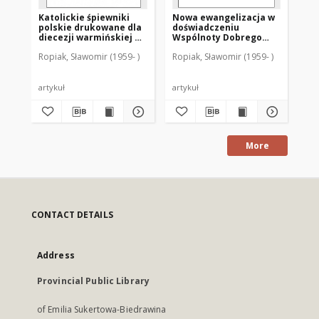
Katolickie śpiewniki
Nowa ewangelizacja w
Tr
polskie drukowane dla
doświadczeniu
wi
diecezji warmińskiej w
Wspólnoty Dobrego
za
latach 1856-1924
Pasterza w Olsztynie
Lit
Ropiak, Sławomir (1959- )
Ropiak, Sławomir (1959- )
Rop
artykuł
artykuł
art
More
CONTACT DETAILS
Address
Provincial Public Library
of Emilia Sukertowa-Biedrawina