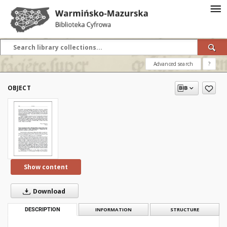
Advanced search
?
OBJECT
Show content
Download
DESCRIPTION
INFORMATION
STRUCTURE