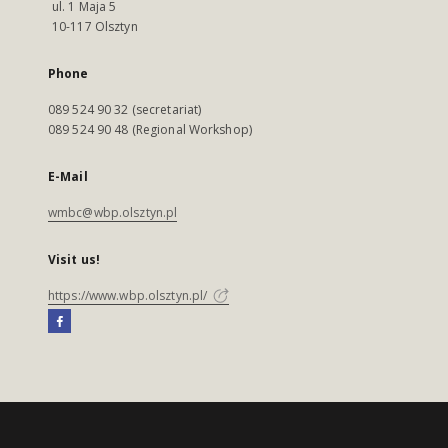
ul. 1 Maja 5
10-117 Olsztyn
Phone
089 524 90 32 (secretariat)
089 524 90 48 (Regional Workshop)
E-Mail
wmbc@wbp.olsztyn.pl
Visit us!
https://www.wbp.olsztyn.pl/