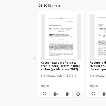
OBJECTS
similar
Katecheza parafialna w
Recepcja 
archidiecezji warmińskiej
"Nauczani
– stan (październik 2012) i
chrześcijań
wyzwania na przyszłość
I (XVI) Syn
Bielinowicz, Adam (1972- )
Bielinowicz,
Warmiński
nauczycieli
artykuł
artykuł