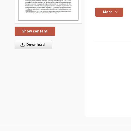
More
Show content
Download