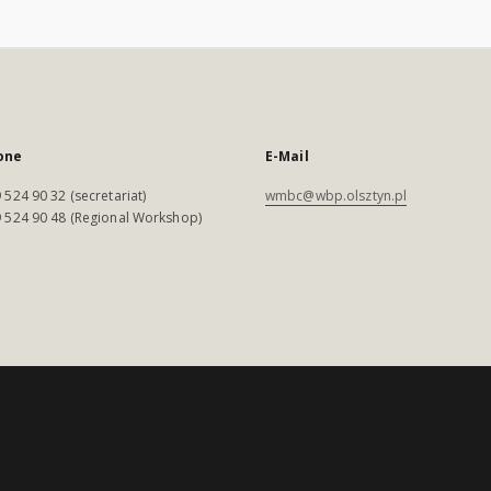
one
E-Mail
 524 90 32 (secretariat)
wmbc@wbp.olsztyn.pl
 524 90 48 (Regional Workshop)