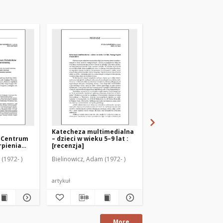
Katecheza multimedialna
Nowe programy i
 Centrum
– dzieci w wieku 5–9 lat :
podręczniki nauczan
rpienia
[recenzja]
religii w archidiecezji
armińskiej
warmińskiej
(1972- )
Bielinowicz, Adam (1972- )
Bielinowicz, Adam (1972-
artykuł
artykuł
More