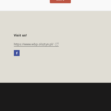
Visit us!
https://www.wbp.olsztyn.pl/