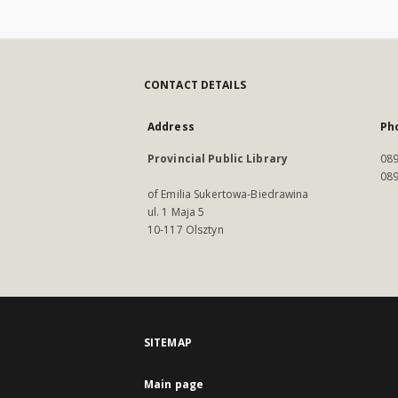
CONTACT DETAILS
Address
Ph
Provincial Public Library
089
089
of Emilia Sukertowa-Biedrawina
ul. 1 Maja 5
10-117 Olsztyn
SITEMAP
Main page