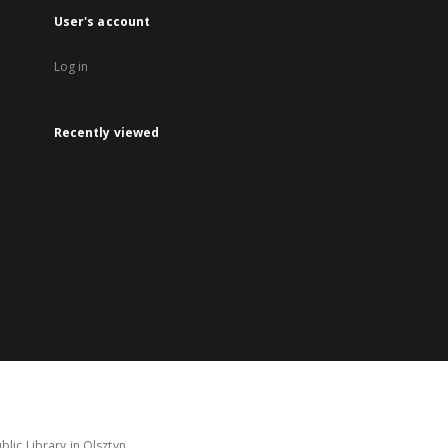
User's account
Log in
Recently viewed
lic Library in Olsztyn.