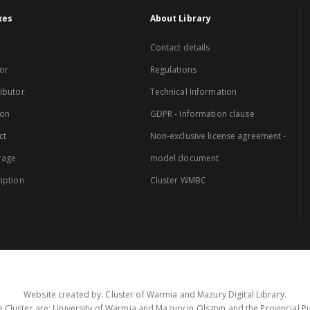
xes
About Library
Contact details
or
Regulations
ibutor
Technical Information
ion
GDPR - Information clause
ct
Non-exclusive license agreement -
rage
model document
iption
Cluster WMBC
Website created by: Cluster of Warmia and Mazury Digital Library.
 Cluster are: University of Warmia and Mazury in Olsztyn and the Provincial Pub