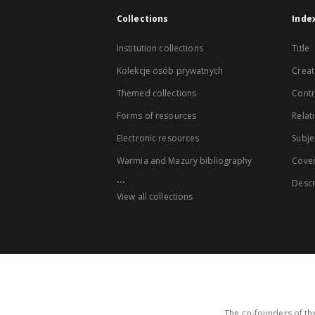
Collections
Inde
Institution collections
Title
Kolekcje osób prywatnych
Creat
Themed collections
Contr
Forms of resources
Relat
Electronic resources
Subje
Warmia and Mazury bibliography
Cove
...
Descr
View all collections
The co-founders of the