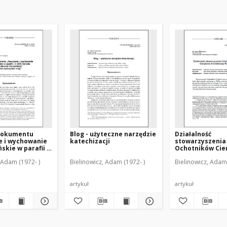
dokumentu
Blog - użyteczne narzędzie
Działalność
e i wychowanie
katechizacji
stowarzyszenia
skie w parafii -
Ochotników Cie
odu Archidiecezji
Archidiecezji W
 Adam (1972- )
Bielinowicz, Adam (1972- )
Bielinowicz, Adam 
ej" wśród
 religii
artykuł
artykuł