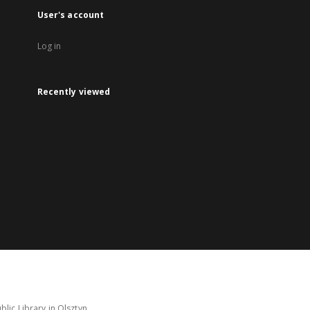
User's account
Log in
Recently viewed
lic Library in Olsztyn.