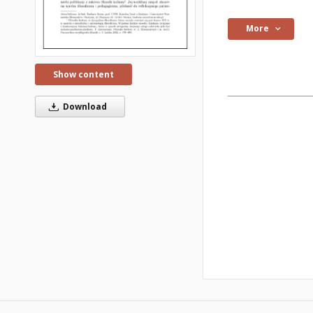
More
Show content
Download