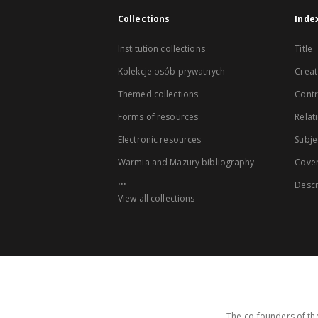
Collections
Inde
Institution collections
Title
Kolekcje osób prywatnych
Creat
Themed collections
Contr
Forms of resources
Relat
Electronic resources
Subje
Warmia and Mazury bibliography
Cove
...
Descr
View all collections
The co-founders of the