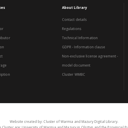
xes
About Library
Contact details
or
Regulations
ibutor
Technical Information
ion
GDPR - Information clause
ct
Non-exclusive license agreement -
rage
model document
iption
Cluster WMBC
Website created by: Cluster of Warmia and Mazury Digital Library.
 Cluster are: University of Warmia and Mazury in Olsztyn and the Provincial Pub