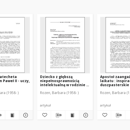
katecheta
Dziecko z głębszą
Apostoł zaang
n Paweł II - uczy,
niepełnosprawnością
laikatu : inspira
intelektualną w rodzinie :
duszpasterskie 
inspiracje metodyczne
Wojtukiewicza 
ara (1958- )
Rozen, Barbara (1958- )
Rozen, Barbara (1
wychowania religijnego
formacji dorosł
katolików
artykuł
artykuł