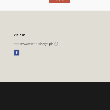
Visit us!
https://www.wbp.olsztyn.pl/