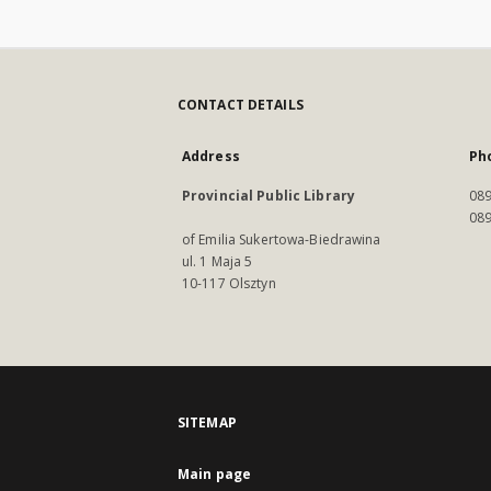
CONTACT DETAILS
Address
Ph
Provincial Public Library
089
089
of Emilia Sukertowa-Biedrawina
ul. 1 Maja 5
10-117 Olsztyn
SITEMAP
Main page