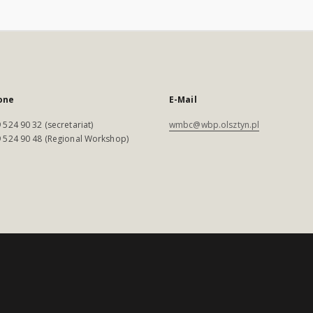
one
E-Mail
 524 90 32 (secretariat)
wmbc@wbp.olsztyn.pl
 524 90 48 (Regional Workshop)