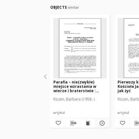
OBJECTS
similar
Parafia – nie(zwykłe)
Pierwszy 
miejsce wzrastania w
Kościoła Ja
wierze i braterstwie :
jak żyć
dwadzieścia lat istnienia
Rozen, Barbara (1958- )
Rozen, Barb
Parafii Matki Bożej
Wspomożycielki Wiernych
w Olsztynie
artykuł
artykuł