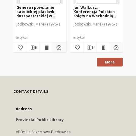
Geneza i powstanie
Jan Walkusz,
Tr
katolickiej placówki
Konferencja Polskich
ma
duszpasterskiej w
Księży na Wschodnią
św
Suszu
Kanadę 1956-2016 :
Bra
Jodkowski, Marek (1976- )
Jodkowski, Marek (1976- )
Jod
[recenzja]
po
artykuł
artykuł
art
More
CONTACT DETAILS
Address
Provincial Public Library
of Emilia Sukertowa-Biedrawina