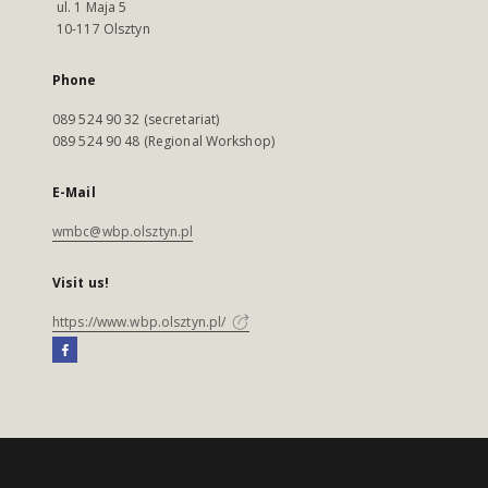
ul. 1 Maja 5
10-117 Olsztyn
Phone
089 524 90 32 (secretariat)
089 524 90 48 (Regional Workshop)
E-Mail
wmbc@wbp.olsztyn.pl
Visit us!
https://www.wbp.olsztyn.pl/