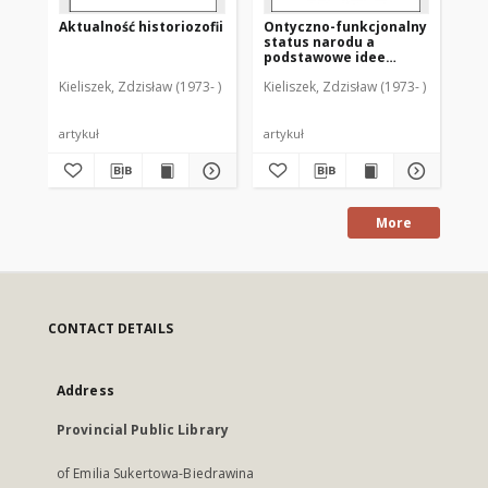
Aktualność historiozofii
Ontyczno-funkcjonalny
"S
status narodu a
dz
podstawowe idee
cz
liberalizmu i
Kieliszek, Zdzisław (1973- )
Kieliszek, Zdzisław (1973- )
Kie
komunitaryzmu
artykuł
artykuł
art
More
CONTACT DETAILS
Address
Provincial Public Library
of Emilia Sukertowa-Biedrawina