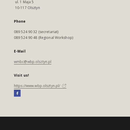
ul. 1 Maja 5
10-117 Olsztyn
Phone
089 524 90 32 (secretariat)
089 524 90 48 (Regional Workshop)
E-Mail
wmbc@wbp.olsztyn.pl
Visit us!
https://www.wbp.olsztyn.pl/