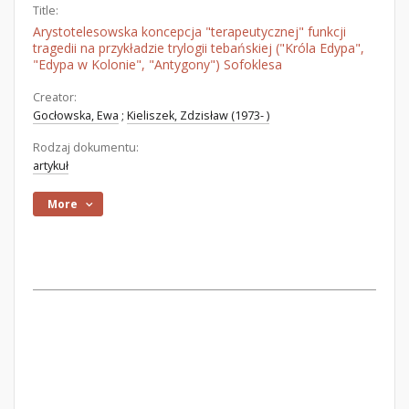
Title:
Arystotelesowska koncepcja "terapeutycznej" funkcji
tragedii na przykładzie trylogii tebańskiej ("Króla Edypa",
"Edypa w Kolonie", "Antygony") Sofoklesa
Creator:
Gocłowska, Ewa
;
Kieliszek, Zdzisław (1973- )
Rodzaj dokumentu:
artykuł
More