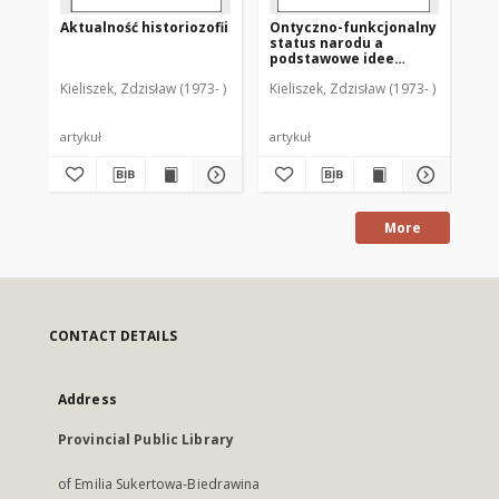
Aktualność historiozofii
Ontyczno-funkcjonalny
Ks.
status narodu a
Os
podstawowe idee
cho
liberalizmu i
śm
Kieliszek, Zdzisław (1973- )
Kieliszek, Zdzisław (1973- )
Kie
komunitaryzmu
an
me
[r
artykuł
artykuł
art
More
CONTACT DETAILS
Address
Provincial Public Library
of Emilia Sukertowa-Biedrawina