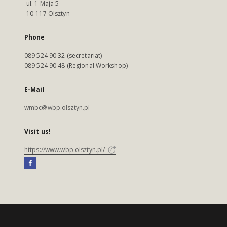
ul. 1 Maja 5
10-117 Olsztyn
Phone
089 524 90 32 (secretariat)
089 524 90 48 (Regional Workshop)
E-Mail
wmbc@wbp.olsztyn.pl
Visit us!
https://www.wbp.olsztyn.pl/