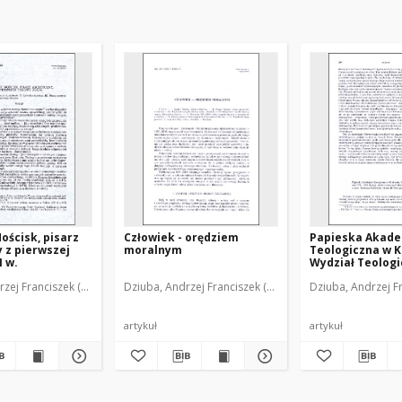
Mościsk, pisarz
Człowiek - orędziem
Papieska Akad
 z pierwszej
moralnym
Teologiczna w 
I w.
Wydział Teologi
Krakowie 1397-1
zej Franciszek (1950- )
Dziuba, Andrzej Franciszek (1950- )
Dziuba, Andrzej Fr
Księga Jubileus
[recenzja]
artykuł
artykuł