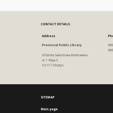
CONTACT DETAILS
Address
Ph
Provincial Public Library
089
089
of Emilia Sukertowa-Biedrawina
ul. 1 Maja 5
10-117 Olsztyn
SITEMAP
Main page