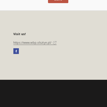
Visit us!
https://www.wbp.olsztyn.pl/