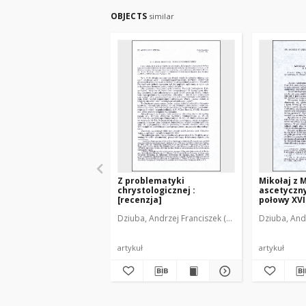
OBJECTS
similar
Z problematyki
Mikołaj z 
chrystologicznej :
ascetyczny
[recenzja]
połowy XVI
Dziuba, Andrzej Franciszek (1950- )
Dziuba, Andr
artykuł
artykuł