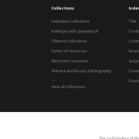
Collections
Inde
Institution collections
Title
Kolekcje osób prywatnych
Creat
Themed collections
Contr
Forms of resources
Relat
Electronic resources
Subje
Warmia and Mazury bibliography
Cove
...
Descr
View all collections
The co-founders of the