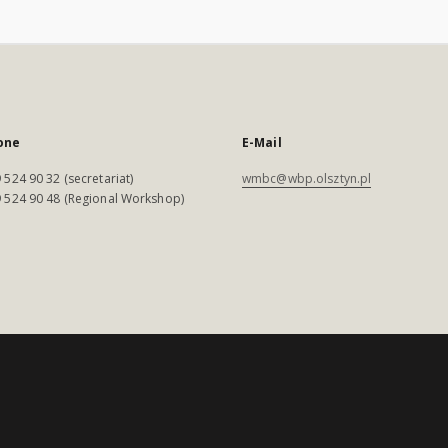
one
E-Mail
 524 90 32 (secretariat)
wmbc@wbp.olsztyn.pl
 524 90 48 (Regional Workshop)