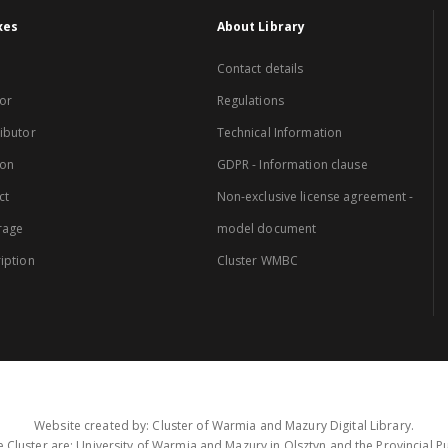
xes
About Library
Contact details
or
Regulations
ibutor
Technical Information
ion
GDPR - Information clause
ct
Non-exclusive license agreement -
rage
model document
iption
Cluster WMBC
Website created by: Cluster of Warmia and Mazury Digital Library.
 Cluster are: University of Warmia and Mazury in Olsztyn and the Provincial Pub