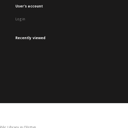
User's account
Log in
Recently viewed
lic Library in Olsztyn.