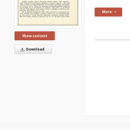
More
Show content
Download