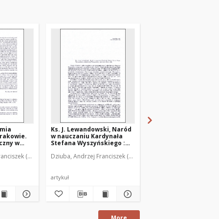
emia
Ks. J. Lewandowski, Naród
Człowiek jako istota
Krakowie.
w nauczaniu Kardynała
moralna
czny w
Stefana Wyszyńskiego :
997.
[recenzja]
anciszek (1950- )
Dziuba, Andrzej Franciszek (1950- )
Dziuba, Andrzej Francisz
zowa :
artykuł
artykuł
More