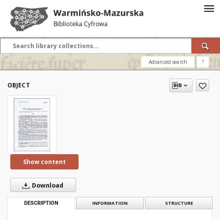
Advanced search
?
OBJECT
Show content
Download
DESCRIPTION
INFORMATION
STRUCTURE