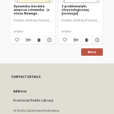
Dynamika moralna
Z problematyki
Cz
wnętrza człowieka : (z
chrystologicznej :
mo
etosu Nowego
[recenzja]
Testamentu)
Dziuba, Andrzej Franciszek (1950- )
Dziuba, Andrzej Franciszek (1950- )
Dzi
artykuł
artykuł
art
More
CONTACT DETAILS
Address
Provincial Public Library
of Emilia Sukertowa-Biedrawina