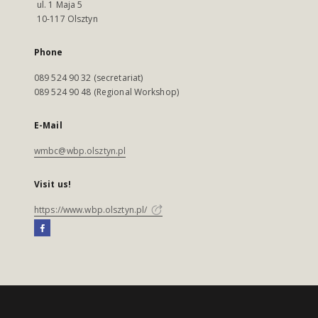
ul. 1 Maja 5
10-117 Olsztyn
Phone
089 524 90 32 (secretariat)
089 524 90 48 (Regional Workshop)
E-Mail
wmbc@wbp.olsztyn.pl
Visit us!
https://www.wbp.olsztyn.pl/