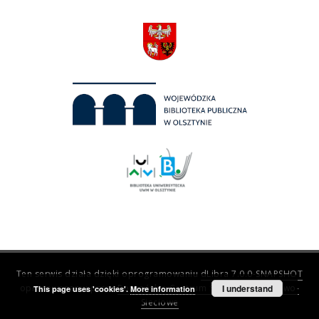
Ten serwis działa dzięki oprogramowaniu
dLibra 7.0.0-SNAPSHOT
opracowanemu przez
Poznańskie Centrum Superkomputerowo-
I understand
This page uses 'cookies'.
More information
Sieciowe