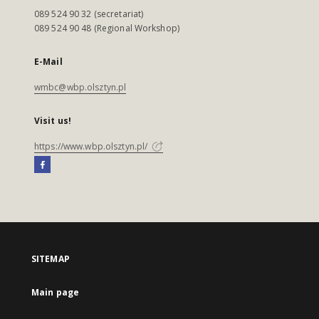
089 524 90 32 (secretariat)
089 524 90 48 (Regional Workshop)
E-Mail
wmbc@wbp.olsztyn.pl
Visit us!
https://www.wbp.olsztyn.pl/
SITEMAP
Main page