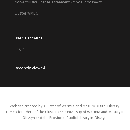
Non-exclusive license agreement - model document
Cluster WMBC
User's account
Log in
Recently viewed
Website created by: Cluster of Warmia and Mazury Digital Library.
The co-founders of the Cluster are: University of Warmia and Mazury in
Olsztyn and the Provincial Public Library in Olsztyn.