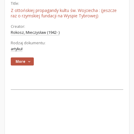
Title:
Z ottońskiej propagandy kultu św. Wojciecha : (jeszcze
raz o rzymskiej fundacji na Wyspie Tybrowej)
Creator:
Rokosz, Mieczysław (1942- )
Rodzaj dokumentu:
artykuł
More