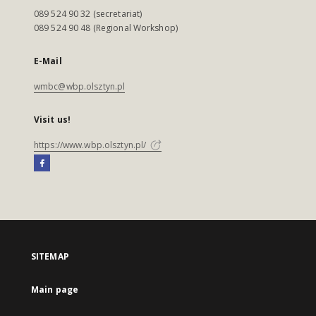
089 524 90 32 (secretariat)
089 524 90 48 (Regional Workshop)
E-Mail
wmbc@wbp.olsztyn.pl
Visit us!
https://www.wbp.olsztyn.pl/
SITEMAP
Main page