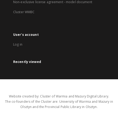
Non-exclusive license agreement - model document
Cluster WMBC
User's account
Log in
Recently viewed
Website created by: Cluster of Warmia and Mazury Digital Library.
The co-founders of the Cluster are: University of Warmia and Mazury in
Olsztyn and the Provincial Public Library in Olsztyn.