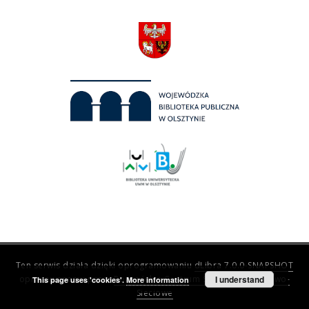
Ten serwis działa dzięki oprogramowaniu
dLibra 7.0.0-SNAPSHOT
opracowanemu przez
Poznańskie Centrum Superkomputerowo-
I understand
This page uses 'cookies'.
More information
Sieciowe